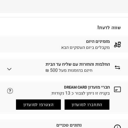
שווה לדעת!
מזמינים היום
מקבלים ביום העסקים הבא
החלפות והחזרות עם שליח עד הבית
₪ חינם בהזמנות מעל 500
חברי מועדון
DREAM CARD
לבחירת בשיטת המשלוח המתאימה לכם,
נא ללחוץ כאן.
בקניה זו ניתן לצבור כ 13 נקודות
הזמנתם והתחרטתם?
החזרות / החלפות בקליק עם שליח עד הבית ב-14.9 ₪
התחברו למועדון
הצטרפו למועדון
(במקום ב-19.9 ₪) לזמן מוגבל! חינם בהזמנות מעל 500 ₪.
לפרטים נא ללחוץ כאן
.
ניתן גם להחזיר את החבילה דרך דואר ישראל ללא תשלום.
נתונים טכניים
למידע נא ללחוץ כאן
.