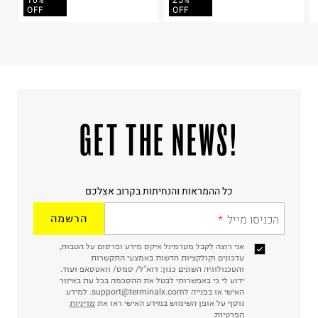
10%
25%
קריית שדה התעופה
OFF
OFF
ח.פ. 515722536
!GET THE NEWS
כל ההמראות והנחיתות בקרוב אצלכם
הכניסו מייל
הרשמה
אני רוצה לקבל מטרמינל איקס מידע ופרסום על הטבות,
עדכונים וקולקציות חדשות באמצעי התקשרות
והטכנולוגיה השונים כגון: דוא"ל/ סמס/ וואטסאפ ועוד.
ידוע לי כי באפשרותי לבטל את ההסכמה בכל עת באיזור
האישי או בפנייה לsupport@terminalx.com. למידע
נוסף על אופן השימוש במידע האישי ראו את
מדיניות
הפרטיות.