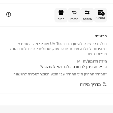
הוספה לסל
1
אספקה
החלפה
החזרה
מתנה
פרטים:
1
חולצת טי שירט לאימון מבד UA Tech אוורירי וקל המתייבש
במהירות. לחולצה מפתח צוואר עגול, שרוולים קצרים ולוגו המותג
מופיע בחזית.
מידת הדוגמן/ית
:
M
פריט זה ניתן להחזרה בלבד ולא להחלפה*
*המחיר המחוק הינו המחיר שבו הוצע המוצר למכירה לראשונה
מדריך מידות