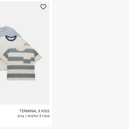
נא על גבי החבילה
רות באתר בלבד
 בלבד. לא ניתן
TERMINAL X KIDS
מארז 3 חולצות / בנים