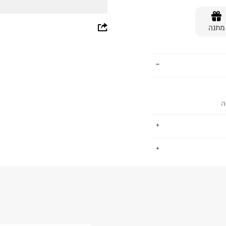
whatsapp
מתנה
facebook
pinterest
copy link
ה
.
החזרות / החלפות בקליק עם שליח עד הבית ב-14.9 ₪ (במקום ב-19.9
 ללחוץ כאן
.
ום.
למידע נא ללחוץ