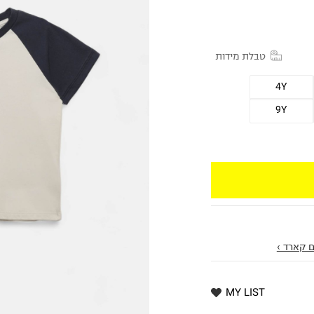
טבלת מידות
4Y
9Y
 קארד ›
MY LIST