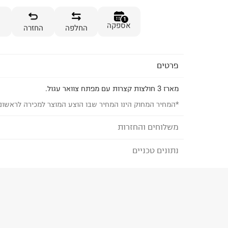
1
אספקה
החלפה
החזרה
פרטים
מארז 3 חולצות קצרות עם מפתח צוואר עגול.
*המחיר המחוק הינו המחיר שבו הוצע המוצר למכירה לראשונ
משלוחים והחזרות
נתונים טכניים
לבחירת בשיטת המשלוח המתאימה לכם,
נא ללחוץ כאן
הזמנתם והתחרטתם?
הרכב בד/חומר
:
100% Cotton
₪) לזמן מוגבל! חינם בהזמנות מעל 500 ₪.
לפרטים נא
ארץ ייצור
:
סין
ניתן גם להחזיר את החבילה דרך דואר ישראל ללא תשל
הוראות כביסה