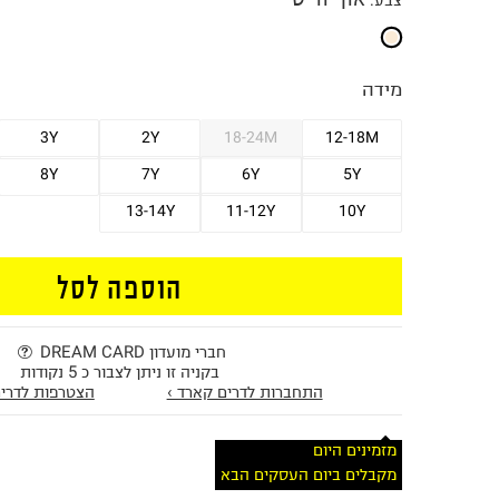
צבע
:
מידה
3Y
2Y
18-24M
12-18M
8Y
7Y
6Y
5Y
13-14Y
11-12Y
10Y
הוספה לסל
חברי מועדון DREAM CARD
בקניה זו ניתן לצבור כ 5 נקודות
התחברות לדרים קארד ›
הצטרפות לדרים
מזמינים היום
מקבלים ביום העסקים הבא