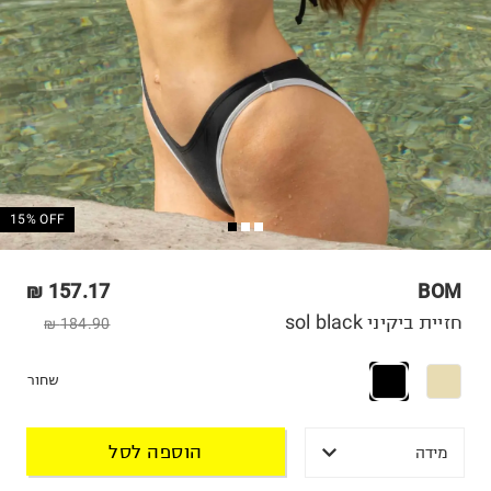
15% OFF
157.17 ₪
BOM
חזיית ביקיני sol black
184.90 ₪
שחור
הוספה לסל
מידה