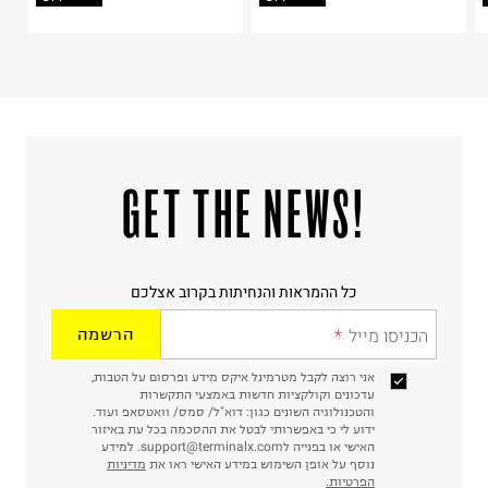
ח.פ. 515722536
!GET THE NEWS
כל ההמראות והנחיתות בקרוב אצלכם
הכניסו מייל
הרשמה
אני רוצה לקבל מטרמינל איקס מידע ופרסום על הטבות,
עדכונים וקולקציות חדשות באמצעי התקשרות
והטכנולוגיה השונים כגון: דוא"ל/ סמס/ וואטסאפ ועוד.
ידוע לי כי באפשרותי לבטל את ההסכמה בכל עת באיזור
האישי או בפנייה לsupport@terminalx.com. למידע
נוסף על אופן השימוש במידע האישי ראו את
מדיניות
הפרטיות.