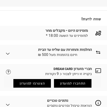
שווה לדעת!
מזמינים היום - מקבלים מחר
* למזמינים עד השעה 18:00
החלפות והחזרות עם שליח עד הבית
₪ חינם בהזמנות מעל 500
חברי מועדון
DREAM CARD
לבחירת בשיטת המשלוח המתאימה לכם,
נא ללחוץ כאן.
בקניה זו ניתן לצבור כ 9 נקודות
הזמנתם והתחרטתם?
החזרות / החלפות בקליק עם שליח עד הבית ב-14.9 ₪
התחברו למועדון
הצטרפו למועדון
(במקום ב-19.9 ₪) לזמן מוגבל! חינם בהזמנות מעל 500 ₪.
לפרטים נא ללחוץ כאן
.
ניתן גם להחזיר את החבילה דרך דואר ישראל ללא תשלום.
נתונים טכניים
למידע נא ללחוץ כאן
.
הוראות טיפול ופרטים נוספים
לפני החזרת החבילה, חשוב להדביק את מדבקת הגוביינא על