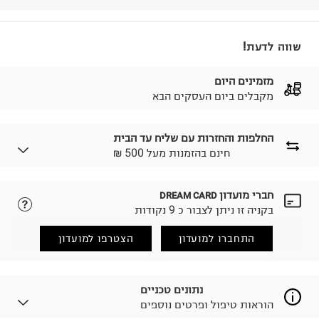
שווה לדעת!
מזמינים היום
מקבלים ביום העסקים הבא
החלפות והחזרות עם שליח עד הבית
₪ חינם בהזמנות מעל 500
חברי מועדון
DREAM CARD
לבחירת בשיטת המשלוח המתאימה לכם,
נא ללחוץ כאן.
בקניה זו ניתן לצבור כ 9 נקודות
הזמנתם והתחרטתם?
החזרות / החלפות בקליק עם שליח עד הבית ב-14.9 ₪
התחברו למועדון
הצטרפו למועדון
(במקום ב-19.9 ₪) לזמן מוגבל! חינם בהזמנות מעל 500 ₪.
לפרטים נא ללחוץ כאן
.
ניתן גם להחזיר את החבילה דרך דואר ישראל ללא תשלום.
נתונים טכניים
למידע נא ללחוץ כאן
.
הוראות טיפול ופרטים נוספים
לפני החזרת החבילה, חשוב להדביק את מדבקת הגוביינא על