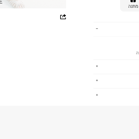
E
מתנה
whatsapp
facebook
pinterest
ה
copy link
ימים פיקוח חברתי
.
 כ-ZDHC לאפס הפצה של כימיקלים
74% פוליאסטר ממוחזר 13% אקריליק 6% פוליאמיד
החזרות / החלפות בקליק עם שליח עד הבית ב-14.9 ₪ (במקום ב-19.9
 ללחוץ כאן
.
פים סביבתית
ום.
למידע נא ללחוץ