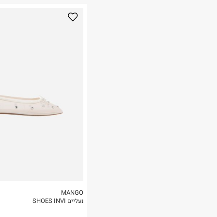
נא על גבי החבילה
רות באתר בלבד
 בלבד. לא ניתן
MANGO
נעליים SHOES INVI