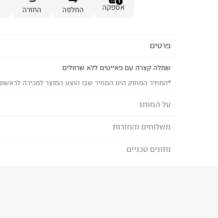
1
אספקה
החלפה
החזרה
פרטים
שמלה קצרה עם פאייטים ללא שרוולים
*המחיר המחוק הינו המחיר שבו הוצע המוצר למכירה לראשונ
על המותג
משלוחים והחזרות
MANGO - מנגו
פריטי הלבוש של
MANGO מיוצרים במפעלים המקי
נתונים טכניים
לבחירת בשיטת המשלוח המתאימה לכם,
נא ללחוץ כאן
ובקרה על בטיחות הפריטים.
הזמנתם והתחרטתם?
המותג מחויב ליוזמות גלובליות
הרכב בד/חומר
:
מסוכנים ולהתחייבות
PETA להפסקת שימוש בצמר מוהר.
6% ויס
₪) לזמן מוגבל! חינם בהזמנות מעל 500 ₪.
לפרטים נא
קולקציית
COMMITTED מתמקדת בחומרים מועד
ארץ ייצור
:
פקיסטן
ניתן גם להחזיר את החבילה דרך דואר ישראל ללא תשל
ובתהליכי ייצור ידידותיים לסביבה.