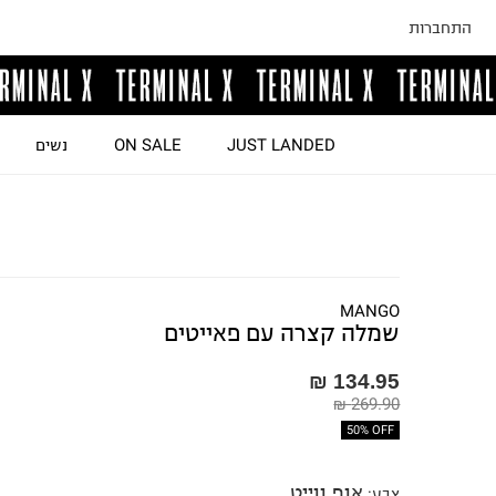
התחברות
JUST LANDED
ON SALE
נשים
MANGO
שמלה קצרה עם פאייטים
134.95 ₪
269.90 ₪
50% OFF
אוף ווייט
צבע
: