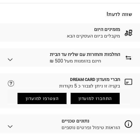
שווה לדעת!
מזמינים היום
מקבלים ביום העסקים הבא
החלפות והחזרות עם שליח עד הבית
₪ חינם בהזמנות מעל 500
חברי מועדון
DREAM CARD
לבחירת בשיטת המשלוח המתאימה לכם,
נא ללחוץ כאן.
בקניה זו ניתן לצבור כ 5 נקודות
הזמנתם והתחרטתם?
החזרות / החלפות בקליק עם שליח עד הבית ב-14.9 ₪
התחברו למועדון
הצטרפו למועדון
(במקום ב-19.9 ₪) לזמן מוגבל! חינם בהזמנות מעל 500 ₪.
לפרטים נא ללחוץ כאן
.
ניתן גם להחזיר את החבילה דרך דואר ישראל ללא תשלום.
נתונים טכניים
למידע נא ללחוץ כאן
.
הוראות טיפול ופרטים נוספים
לפני החזרת החבילה, חשוב להדביק את מדבקת הגוביינא על
גבי החבילה במקום בו הודבקה הכתובת שלכם.