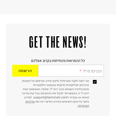
!GET THE NEWS
כל ההמראות והנחיתות בקרוב אצלכם
הכניסו מייל
הרשמה
אני רוצה לקבל מטרמינל איקס מידע ופרסום על הטבות,
עדכונים וקולקציות חדשות באמצעי התקשרות
והטכנולוגיה השונים כגון: דוא"ל/ סמס/ וואטסאפ ועוד.
ידוע לי כי באפשרותי לבטל את ההסכמה בכל עת באיזור
האישי או בפנייה לsupport@terminalx.com. למידע
נוסף על אופן השימוש במידע האישי ראו את
מדיניות
הפרטיות.