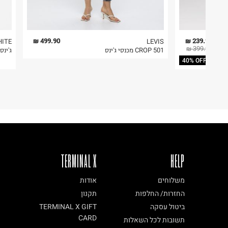
499.90 ₪
239.94 ₪
HITE
LEVIS
399.90 ₪
501 CROP מכנסי ג'ינס
ג'ינס
40% OFF
TERMINAL X
HELP
משלוחים
אודות
החזרות/ החלפות
תקנון
ביטול עסקה
TERMINAL X GIFT
CARD
תשובות לכל השאלות