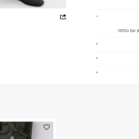
whatsapp
facebook
pinterest
copy link
ימים פיקוח חברתי
.
 כ-ZDHC לאפס הפצה של כימיקלים
החזרות / החלפות בקליק עם שליח עד הבית ב-14.9 ₪ (במקום ב-19.9
 ללחוץ כאן
.
פים סביבתית
ום.
למידע נא ללחוץ
נא על גבי החבילה