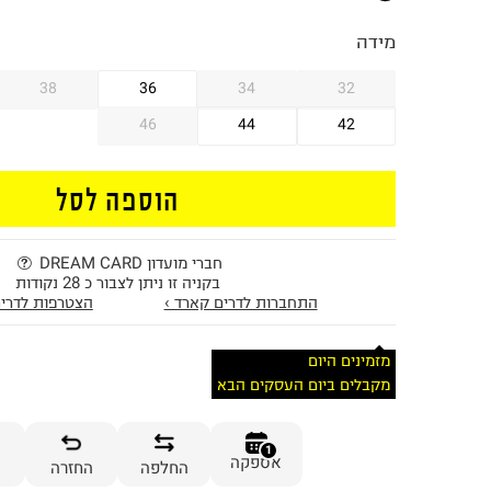
מידה
38
36
34
32
46
44
42
הוספה לסל
חברי מועדון DREAM CARD
בקניה זו ניתן לצבור כ 28 נקודות
התחברות לדרים קארד ›
הצטרפות לדרים
מזמינים היום
מקבלים ביום העסקים הבא
1
אספקה
החלפה
החזרה