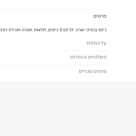
פרטים
ג'ינס בגזרה ישרה. לג'ינס 5 כיסים, לולאות חגורה וסגירת רוכסן עם כפתור.
על המותג
משלוחים והחזרות
MANGO - מנגו
פריטי הלבוש של
MANGO מיוצרים במפעלים המקי
נתונים טכניים
לבחירת בשיטת המשלוח המתאימה לכם,
נא ללחוץ כאן
ובקרה על בטיחות הפריטים.
הזמנתם והתחרטתם?
המותג מחויב ליוזמות גלובליות
הרכב בד/חומר
:
75% כותנה 25% כותנה ממוחזרת
מסוכנים ולהתחייבות
PETA להפסקת שימוש בצמר מוהר.
₪) לזמן מוגבל! חינם בהזמנות מעל 500 ₪.
לפרטים נא
ארץ ייצור
:
פולין
קולקציית
COMMITTED מתמקדת בחומרים מועד
ניתן גם להחזיר את החבילה דרך דואר ישראל ללא תשל
הוראות כביסה
ובתהליכי ייצור ידידותיים לסביבה.
כאן
.
לפני החזרת החבילה, חשוב להדביק את מדבקת הגוביי
במקום בו הודבקה הכתובת שלכם.