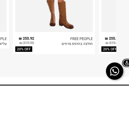
255.92 ₪
255.92 ₪
OPLE
FREE PEOPLE
319.90 ₪
319.90 ₪
חולצה בהדפס פרחים
עליונית APE
20% OFF
20% OFF
Chat on WhatsApp
TERMINAL X
HELP
משלוחים
אודות
החזרות/ החלפות
תקנון