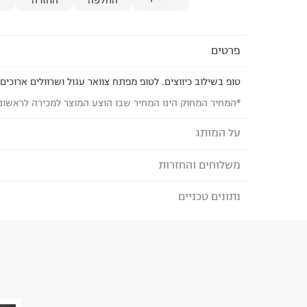
פרטים
טופ בשילוב כיווצים. לטופ מפתח צוואר עגול ושרוולים ארוכים.
*המחיר המחוק הינו המחיר שבו הוצע המוצר למכירה לראשונ
על המותג
משלוחים והחזרות
MANGO - מנגו
פריטי הלבוש של
MANGO מיוצרים במפעלים המקי
נתונים טכניים
לבחירת בשיטת המשלוח המתאימה לכם,
נא ללחוץ כאן
ובקרה על בטיחות הפריטים.
הזמנתם והתחרטתם?
המותג מחויב ליוזמות גלובליות
הרכב בד/חומר
:
100% פוליאסטר ממוחזר
מסוכנים ולהתחייבות
PETA להפסקת שימוש בצמר מוהר.
₪) לזמן מוגבל! חינם בהזמנות מעל 500 ₪.
לפרטים נא
ארץ ייצור
:
פיליפינים
קולקציית
COMMITTED מתמקדת בחומרים מועד
ניתן גם להחזיר את החבילה דרך דואר ישראל ללא תשל
הוראות כביסה
ובתהליכי ייצור ידידותיים לסביבה.
כאן
.