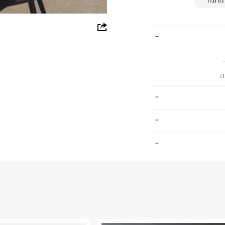
whatsapp
facebook
pinterest
ה
copy link
ימים פיקוח חברתי
.
 כ-ZDHC לאפס הפצה של כימיקלים
החזרות / החלפות בקליק עם שליח עד הבית ב-14.9 ₪ (במקום ב-19.9
 ללחוץ כאן
.
פים סביבתית
ום.
למידע נא ללחוץ