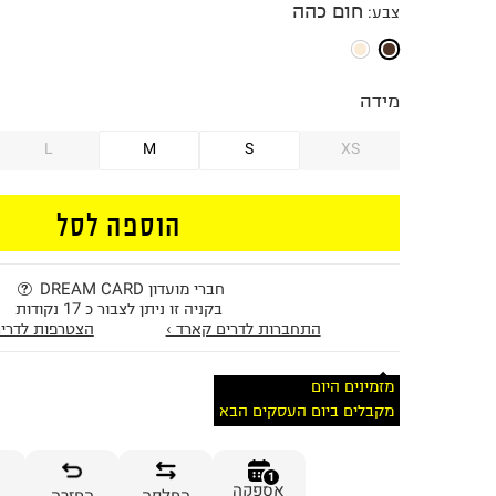
חום כהה
צבע
:
מידה
L
M
S
XS
הוספה לסל
חברי מועדון DREAM CARD
בקניה זו ניתן לצבור כ 17 נקודות
התחברות לדרים קארד ›
הצטרפות לדרים
מזמינים היום
מקבלים ביום העסקים הבא
1
אספקה
החלפה
החזרה