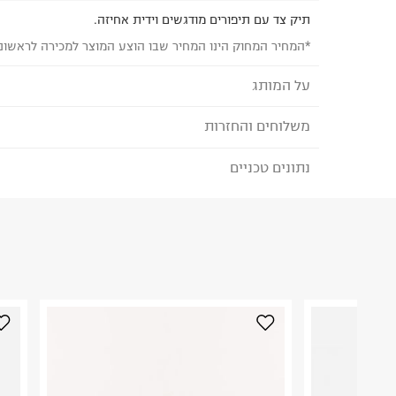
תיק צד עם תיפורים מודגשים וידית אחיזה.
*המחיר המחוק הינו המחיר שבו הוצע המוצר למכירה לראשונ
על המותג
משלוחים והחזרות
MANGO - מנגו
פריטי הלבוש של
MANGO מיוצרים במפעלים המקי
נתונים טכניים
לבחירת בשיטת המשלוח המתאימה לכם,
נא ללחוץ כאן
ובקרה על בטיחות הפריטים.
הזמנתם והתחרטתם?
המותג מחויב ליוזמות גלובליות
הרכב בד/חומר
:
58% פוליאסטר 42% פוליאוריטן
מסוכנים ולהתחייבות
PETA להפסקת שימוש בצמר מוהר.
₪) לזמן מוגבל! חינם בהזמנות מעל 500 ₪.
לפרטים נא
ארץ ייצור
:
ארה"ב
קולקציית
COMMITTED מתמקדת בחומרים מועד
ניתן גם להחזיר את החבילה דרך דואר ישראל ללא תשל
הוראות כביסה
ובתהליכי ייצור ידידותיים לסביבה.
כאן
.
לפני החזרת החבילה, חשוב להדביק את מדבקת הגוביי
במקום בו הודבקה הכתובת שלכם.
פריטים שבירים יש להחזיר עם שליח דרך ממשק ההחז
כביסה עדינה במכונה עד-30°C