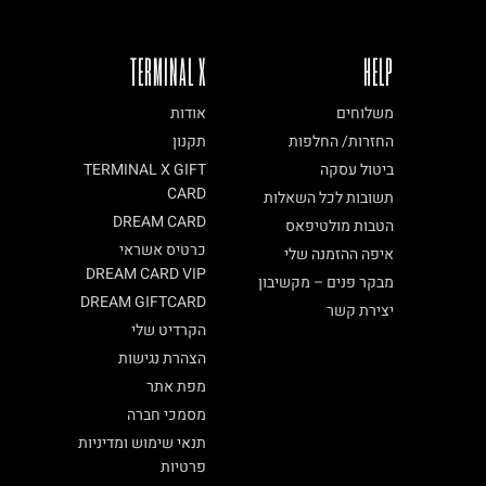
TERMINAL X
HELP
משלוחים
אודות
החזרות/ החלפות
תקנון
ביטול עסקה
TERMINAL X GIFT
CARD
תשובות לכל השאלות
DREAM CARD
הטבות מולטיפאס
כרטיס אשראי
איפה ההזמנה שלי
DREAM CARD VIP
מבקר פנים – מקשיבון
DREAM GIFTCARD
יצירת קשר
הקרדיט שלי
הצהרת נגישות
מפת אתר
מסמכי חברה
תנאי שימוש ומדיניות
פרטיות