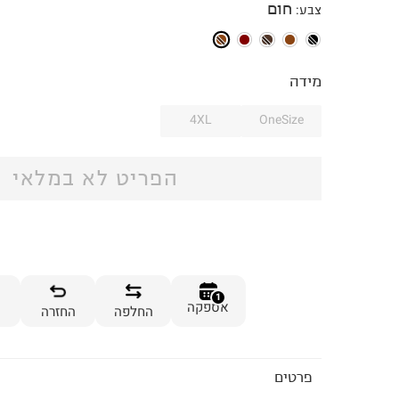
חום
צבע
:
מידה
4XL
OneSize
הפריט לא במלאי
1
אספקה
החלפה
החזרה
פרטים