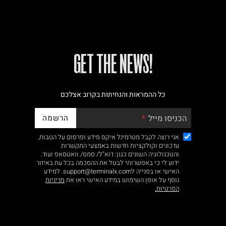
!GET THE NEWS
כל ההמראות והנחיתות בקרוב אצלכם
הרשמה
הכניסו מייל
אני רוצה לקבל מטרמינל איקס מידע ופרסום על הטבות,
עדכונים וקולקציות חדשות באמצעי התקשרות
והטכנולוגיה השונים כגון: דוא"ל/ סמס/ וואטסאפ ועוד.
ידוע לי כי באפשרותי לבטל את ההסכמה בכל עת באיזור
האישי או בפנייה לsupport@terminalx.com. למידע
נוסף על אופן השימוש במידע האישי ראו את
מדיניות
הפרטיות.