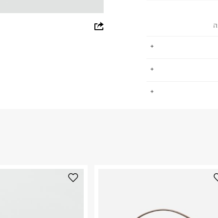
whatsapp
ה
facebook
pinterest
copy link
ימים פיקוח חברתי
.
 כ-ZDHC לאפס הפצה של כימיקלים
החזרות / החלפות בקליק עם שליח עד הבית ב-14.9 ₪ (במקום ב-19.9
 ללחוץ כאן
.
פים סביבתית
ום.
למידע נא ללחוץ
נא על גבי החבילה
רות באתר בלבד