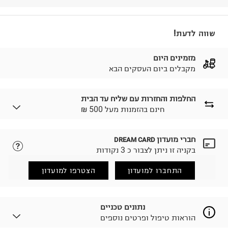
שווה לדעת!
מזמינים היום
מקבלים ביום העסקים הבא
החלפות והחזרות עם שליח עד הבית
₪ חינם בהזמנות מעל 500
חברי מועדון
DREAM CARD
לבחירת בשיטת המשלוח המתאימה לכם,
נא ללחוץ כאן.
בקניה זו ניתן לצבור כ 3 נקודות
הזמנתם והתחרטתם?
החזרות / החלפות בקליק עם שליח עד הבית ב-14.9 ₪
התחברו למועדון
הצטרפו למועדון
(במקום ב-19.9 ₪) לזמן מוגבל! חינם בהזמנות מעל 500 ₪.
לפרטים נא ללחוץ כאן
.
ניתן גם להחזיר את החבילה דרך דואר ישראל ללא תשלום.
נתונים טכניים
למידע נא ללחוץ כאן
.
הוראות טיפול ופרטים נוספים
לפני החזרת החבילה, חשוב להדביק את מדבקת הגוביינא על