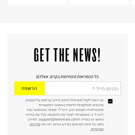
ח.פ. 515722536
!GET THE NEWS
כל ההמראות והנחיתות בקרוב אצלכם
הכניסו מייל
הרשמה
אני רוצה לקבל מטרמינל איקס מידע ופרסום על הטבות,
עדכונים וקולקציות חדשות באמצעי התקשרות
והטכנולוגיה השונים כגון: דוא"ל/ סמס/ וואטסאפ ועוד.
ידוע לי כי באפשרותי לבטל את ההסכמה בכל עת באיזור
האישי או בפנייה לsupport@terminalx.com. למידע
נוסף על אופן השימוש במידע האישי ראו את
מדיניות
הפרטיות.