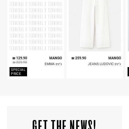
כביסה עדינה במכונה עד-30°C
5. יש להחזיר את כל הפריטים עם התוויות.
לכבס צבעים כהים בנפרד
6. נעליים ניתן להחזיר רק בקופסתם המקורית בלבד.
ללא חומרי הלבנה, ללא השריה
אין לשפשף במקום אחד
לייבש הפוך ובצל
אין לייבש במכונת ייבוש
אסור לגהץ
ניקוי יבש אסור
ללא סחיטה
היבואן
129.90 ₪
MANGO
259.90 ₪
MANGO
טרמינל איקס אונליין בע"מ
329.90 ₪
ג'ינס JEANS LUDOVIC
ג'ינס EMMA
בית פוקס-רח' החרמון
SPECIAL
קריית שדה התעופה
PRICE
ח.פ. 515722536
!GET THE NEWS