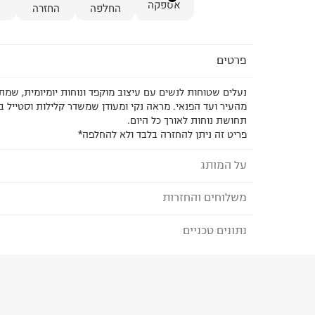
אספקה
החלפה
החזרה
פרטים
נעלים שטוחות לנשים עם עיצוב מוקפד ונוחות יומיומית, שמת
מהעיר ועד הפנאי. מראה נקי ומעודן שמשדר קלילות וסטייל 
תחושת נוחות לאורך כל היום.
פריט זה ניתן להחזרה בלבד ולא להחלפה*
על המותג
משלוחים והחזרות
סם אדלמן- SAM EDELMAN
מאז הקמתו בשנת 2004 על ידי המעצב סם 
נתונים טכניים
לבחירת בשיטת המשלוח המתאימה לכם,
נא ללחוץ כאן
את המושג יוקרה נונשלנטית ועיצוב אמריקאי נצחי. ס
הזמנתם והתחרטתם?
שנות ניסיון בעיצוב נעליים. הדגמים האהובים של המות
הרכב בד/חומר
:
SYNTETHIC
אחרי עונה בצבעים חדשים וטקסטורות מיוחדות. המו
₪) לזמן מוגבל! חינם בהזמנות מעל 500 ₪.
לפרטים נא
ארץ ייצור
:
סין
נוכחותו הגלובלית ומיקומי הדגל שלו כוללים בין היתר 