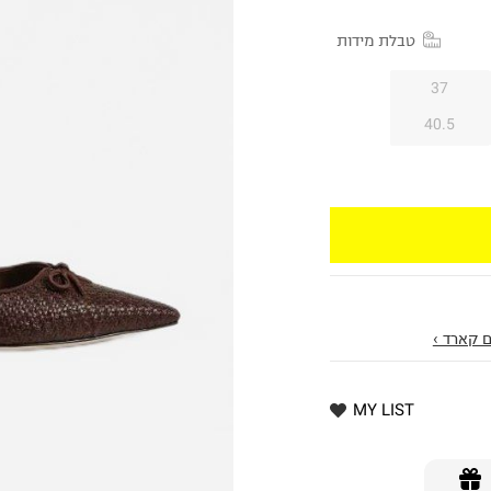
טבלת מידות
37
40.5
 קארד ›
MY LIST