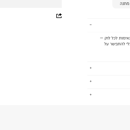
מתנה
whatsapp
facebook
pinterest
אימות לכל לוק —
בלי להתפשר על
copy link
אדלמן. המותג הגדיר מחדש
.
ם אדלמן מביא מותג
שמשלב חיים שלמים של נסיעות חובקות עולם אהבה נצחית לעיצוב ו- 30
ג חוזרים עונה
החזרות / החלפות בקליק עם שליח עד הבית ב-14.9 ₪ (במקום ב-19.9
תג ממשיך לבסס את
 ללחוץ כאן
.
את אזור הסוהו בניו