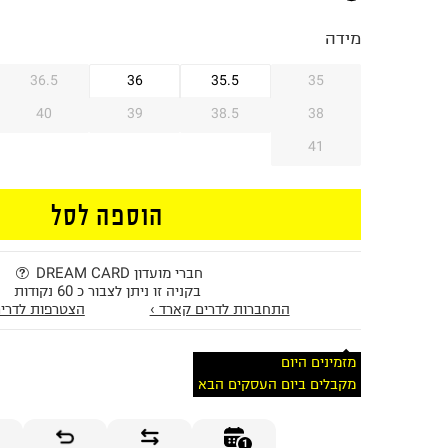
מידה
36.5
36
35.5
35
40
39
38.5
38
41
הוספה לסל
חברי מועדון DREAM CARD
בקניה זו ניתן לצבור כ 60 נקודות
התחברות לדרים קארד ›
הצטרפות לדרים
מזמינים היום
מקבלים ביום העסקים הבא
1