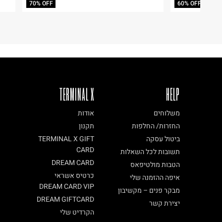
70% OFF
60% OFF
ח.פ. 515722536
TERMINAL X
HELP
משלוחים
אודות
החזרות/ החלפות
תקנון
ביטול עסקה
TERMINAL X GIFT
CARD
תשובות לכל השאלות
DREAM CARD
הטבות מולטיפאס
כרטיס אשראי
איפה ההזמנה שלי
DREAM CARD VIP
מבקר פנים – מקשיבון
DREAM GIFTCARD
יצירת קשר
הקרדיט שלי