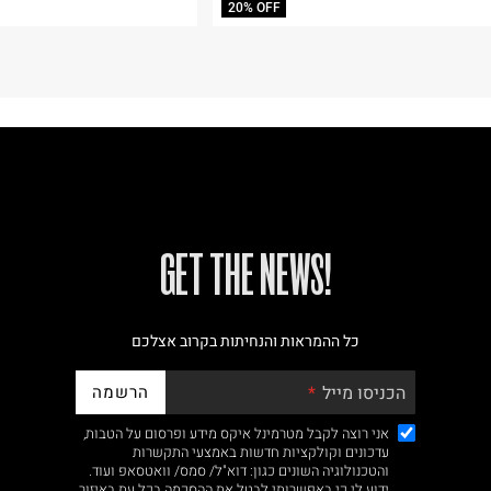
20% OFF
!GET THE NEWS
כל ההמראות והנחיתות בקרוב אצלכם
הרשמה
הכניסו מייל
אני רוצה לקבל מטרמינל איקס מידע ופרסום על הטבות,
עדכונים וקולקציות חדשות באמצעי התקשרות
והטכנולוגיה השונים כגון: דוא"ל/ סמס/ וואטסאפ ועוד.
ידוע לי כי באפשרותי לבטל את ההסכמה בכל עת באיזור