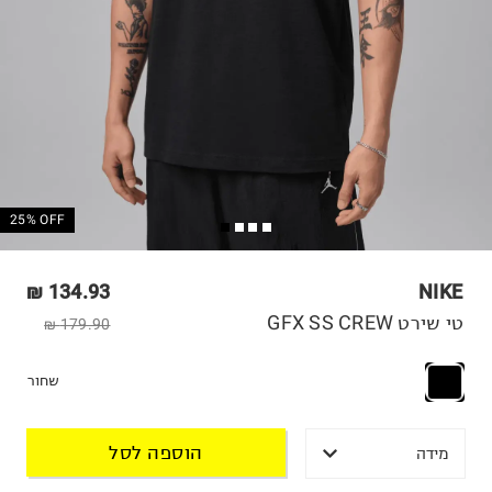
25% OFF
134.93 ₪
NIKE
טי שירט GFX SS CREW
179.90 ₪
שחור
הוספה לסל
מידה