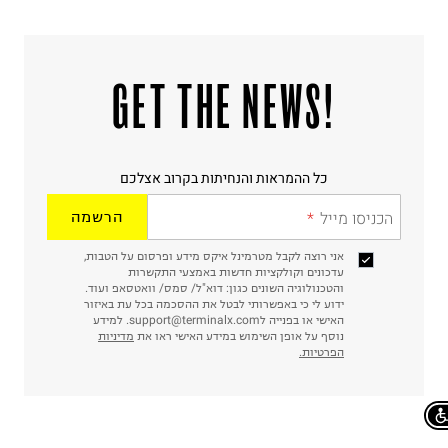
!GET THE NEWS
כל ההמראות והנחיתות בקרוב אצלכם
הכניסו מייל
הרשמה
אני רוצה לקבל מטרמינל איקס מידע ופרסום על הטבות,
עדכונים וקולקציות חדשות באמצעי התקשרות
והטכנולוגיה השונים כגון: דוא"ל/ סמס/ וואטסאפ ועוד.
ידוע לי כי באפשרותי לבטל את ההסכמה בכל עת באיזור
האישי או בפנייה לsupport@terminalx.com. למידע
נוסף על אופן השימוש במידע האישי ראו את
מדיניות
הפרטיות.