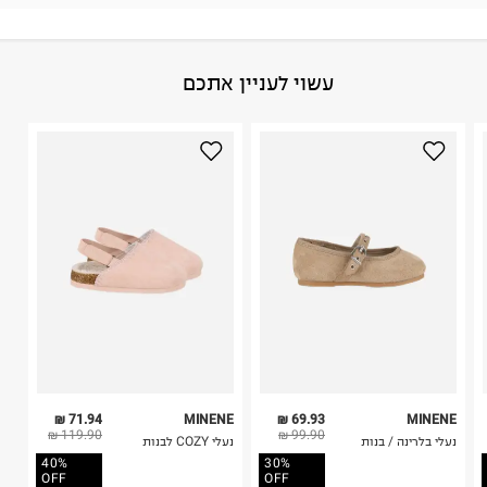
גבי החבילה במקום בו הודבקה הכתובת שלכם.
פריטים שבירים יש להחזיר עם שליח דרך ממשק ההחזרות
באתר בלבד בהתאם לתנאי השימוש.
הרכב בד/חומר
:
100% EVA
עשוי לעניין אתכם
חשוב לשים לב:
ארץ ייצור
:
סין
אין הוראות מיוחדות
1. לא ניתן להחזיר פריטים שבירים דרך הדואר.
2. לא ניתן להחזיר חולצות בי"ס מודפסות בהדפסה אישית.
היבואן
3. מוצרי טיפוח ניתן להחזיר סגורים באריזתם המקורית
מיננה בע"מ
בלבד. לא ניתן להחזיר לקים.
המסיק 4, עמק חפר.
4. לא ניתן להחזיר ויטמינים ותוספי תזונה.
ח.פ. 514143502
5. יש להחזיר את כל הפריטים עם התוויות.
6. נעליים ניתן להחזיר רק בקופסתם המקורית בלבד.
71.94 ₪
MINENE
69.93 ₪
MINENE
119.90 ₪
99.90 ₪
נעלי בלרינה / בנות
נעלי COZY לבנות
40%
30%
OFF
OFF