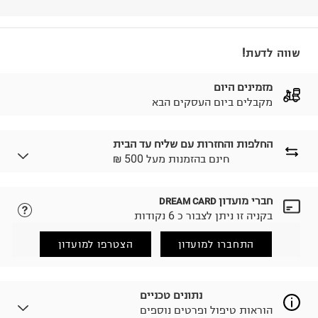
שווה לדעת!
מזמינים היום
מקבלים ביום העסקים הבא
החלפות והחזרות עם שליח עד הבית
₪ חינם בהזמנות מעל 500
חברי מועדון
DREAM CARD
לבחירת בשיטת המשלוח המתאימה לכם,
נא ללחוץ כאן.
בקניה זו ניתן לצבור כ 6 נקודות
הזמנתם והתחרטתם?
החזרות / החלפות בקליק עם שליח עד הבית ב-14.9 ₪
התחברו למועדון
הצטרפו למועדון
(במקום ב-19.9 ₪) לזמן מוגבל! חינם בהזמנות מעל 500 ₪.
לפרטים נא ללחוץ כאן
.
ניתן גם להחזיר את החבילה דרך דואר ישראל ללא תשלום.
נתונים טכניים
למידע נא ללחוץ כאן
.
הוראות טיפול ופרטים נוספים
לפני החזרת החבילה, חשוב להדביק את מדבקת הגוביינא על