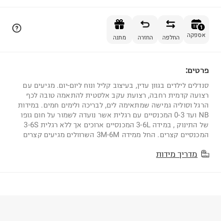
הוספה לסל
1
אספקה
החלפה
החזרה
מתנה
פרטים:
1
סנדלים לילדים בגוון עדין, בעיצוב קליל ונוח ליום-יום. מגיעים עם
רצועה קדמית רחבה, רצועת עקב אלסטית להתאמה טובה לכף
הרגל וסוליה גמישה שמתאימה לים, לבריכה ולימים חמים. במידות
NB ועד 0-3 המכנסיים עם רגלית אשר נועדה לשמור על חום גופו
של התינוק , במידה 3-6L המכנסיים ארוכים אך ללא רגלית 3-6S
המכנסיים קצרים. החל ממידה 3M-6M השרוולים מגיעים קצרים
מדריך מידות