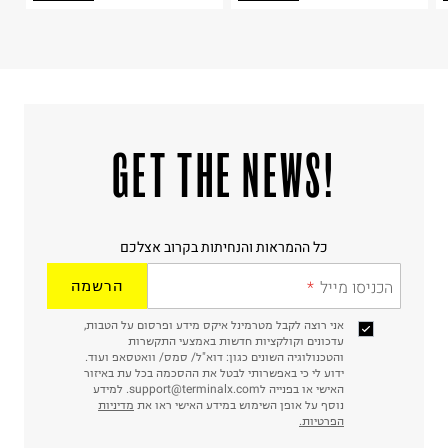
!GET THE NEWS
כל ההמראות והנחיתות בקרוב אצלכם
הכניסו מייל
הרשמה
אני רוצה לקבל מטרמינל איקס מידע ופרסום על הטבות,
עדכונים וקולקציות חדשות באמצעי התקשרות
והטכנולוגיה השונים כגון: דוא"ל/ סמס/ וואטסאפ ועוד.
ידוע לי כי באפשרותי לבטל את ההסכמה בכל עת באיזור
האישי או בפנייה לsupport@terminalx.com. למידע
נוסף על אופן השימוש במידע האישי ראו את
מדיניות
הפרטיות.