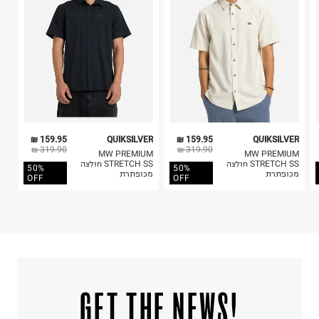
5. יש להחזיר את כל הפריטים עם התוויות.
לכבס צבעים כהים בנפרד
6. נעליים ניתן להחזיר רק בקופסתם המקורית בלבד.
ללא חומרי הלבנה, ללא השריה
אין לשפשף במקום אחד
לייבש הפוך ובצל
אין לייבש במכונת ייבוש
אסור לגהץ
ניקוי יבש אסור
ללא סחיטה
היבואן
159.95 ₪
QUIKSILVER
159.95 ₪
QUIKSILVER
בילי האוס בע"מ
319.90 ₪
319.90 ₪
MW PREMIUM
MW PREMIUM
575 ת.ד, בית חירות.
STRETCH SS חולצה
STRETCH SS חולצה
50%
50%
מכופתרת
מכופתרת
ח.פ.512836677
OFF
OFF
!GET THE NEWS