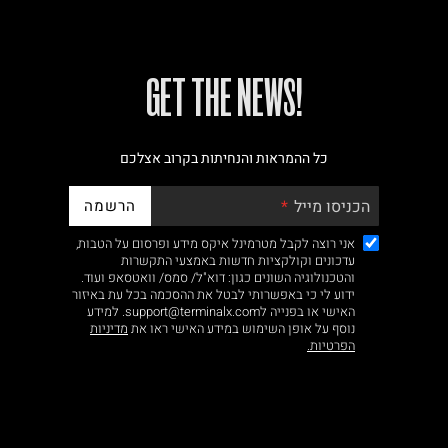
!GET THE NEWS
כל ההמראות והנחיתות בקרוב אצלכם
הרשמה
הכניסו מייל
אני רוצה לקבל מטרמינל איקס מידע ופרסום על הטבות,
עדכונים וקולקציות חדשות באמצעי התקשרות
והטכנולוגיה השונים כגון: דוא"ל/ סמס/ וואטסאפ ועוד.
ידוע לי כי באפשרותי לבטל את ההסכמה בכל עת באיזור
האישי או בפנייה לsupport@terminalx.com. למידע
נוסף על אופן השימוש במידע האישי ראו את
מדיניות
הפרטיות.