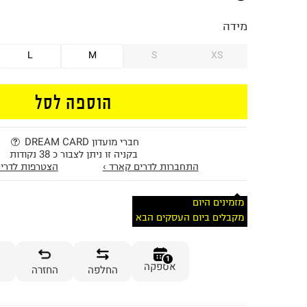
מידה
L
M
S
XS
הוספה לסל
חברי מועדון DREAM CARD
בקניה זו ניתן לצבור כ 38 נקודות
התחברות לדרים קארד ›
הצטרפות לדרים
מזמינים היום
מקבלים ביום העסקים הבא
1
אספקה
החלפה
החזרה