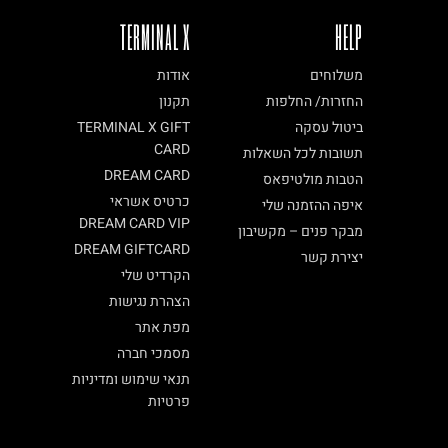
TERMINAL X
HELP
משלוחים
אודות
החזרות/ החלפות
תקנון
ביטול עסקה
TERMINAL X GIFT
CARD
תשובות לכל השאלות
DREAM CARD
הטבות מולטיפאס
כרטיס אשראי
איפה ההזמנה שלי
DREAM CARD VIP
מבקר פנים – מקשיבון
DREAM GIFTCARD
יצירת קשר
הקרדיט שלי
הצהרת נגישות
מפת אתר
מסמכי חברה
תנאי שימוש ומדיניות
פרטיות