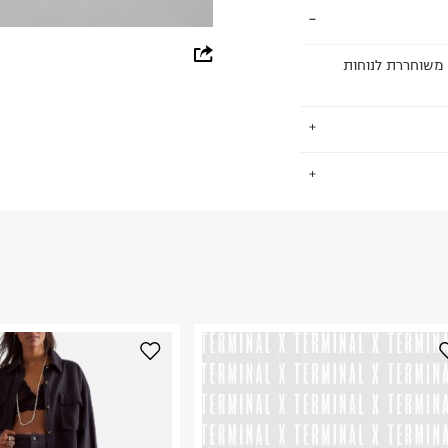
whatsapp
 משוחררת לנוחות
facebook
pinterest
copy link
.
החזרות / החלפות בקליק עם שליח עד הבית ב-14.9 ₪ (במקום ב-19.9
 ללחוץ כאן
.
ום.
למידע נא ללחוץ
נא על גבי החבילה
רות באתר בלבד