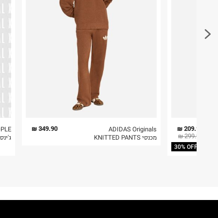
לכבס צבעים כהים בנפרד
ללא חומרי הלבנה, ללא השריה
חשוב לשים לב:
אין לשפשף במקום אחד
1. לא ניתן להחזיר פריטים שבירים דרך הדואר.
לייבש הפוך ובצל
2. לא ניתן להחזיר חולצות בי"ס מודפסות בהדפסה אישית.
אין לייבש במכונת ייבוש
אסור לגהץ
3. מוצרי טיפוח ניתן להחזיר סגורים באריזתם המקורית
ניקוי יבש אסור
להחזיר לקים.
ללא סחיטה
4. לא ניתן להחזיר ויטמינים ותוספי תזונה.
היבואן
5. יש להחזיר את כל הפריטים עם התוויות.
נייקי ישראל בע"מ
שנקר 9, הרצליה פיתוח.
6. נעליים ניתן להחזיר רק בקופסתם המקורית בלבד.
349.90 ₪
209.93 ₪
OPLE
ADIDAS Originals
299.90 ₪
מכנסי KNITTED PANTS
ג'ינס
ח.פ.513155630
30% OFF