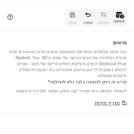
הוספה לסל
2
אספקה
החלפה
החזרה
מתנה
פרטים:
2
נעל אימון קלאסית, מחודשת ומעוצבת מחדש פנינה מהארכיון שלנו
חוזרת, ומחזירה את סגנון הכושר של שנות ה-80. נעלי Reebok
Workout Plus לנשים משיקות מחדש אייקון של פעם - שניתן
לזהותו באופן מיידי עם פרטים אותנטיים כמו רצועת H וסוליה
חיצונית מפוצלת.
פריט זה ניתן להחזרה בלבד ולא להחלפה*
*המחיר המחוק הינו המחיר שבו הוצע המוצר למכירה לראשונה
מדריך מידות