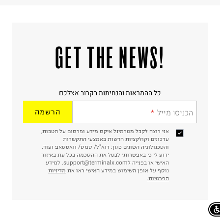
!GET THE NEWS
כל ההמראות והנחיתות בקרוב אצלכם
הכניסו מייל
הרשמה
אני רוצה לקבל מטרמינל איקס מידע ופרסום על הטבות,
עדכונים וקולקציות חדשות באמצעי התקשרות
והטכנולוגיה השונים כגון: דוא"ל/ סמס/ וואטסאפ ועוד.
ידוע לי כי באפשרותי לבטל את ההסכמה בכל עת באיזור
האישי או בפנייה לsupport@terminalx.com. למידע
נוסף על אופן השימוש במידע האישי ראו את
מדיניות
הפרטיות.