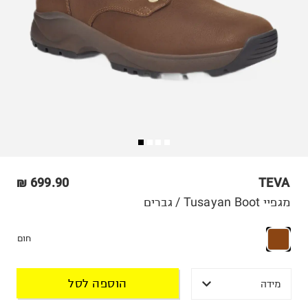
699.90 ₪
TEVA
מגפיי Tusayan Boot / גברים
חום
הוספה לסל
מידה