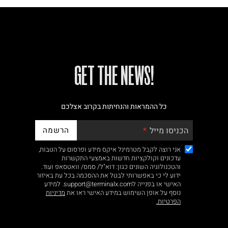
!GET THE NEWS
כל ההמראות והנחיתות בקרוב אצלכם
הרשמה
הכניסו מייל
אני רוצה לקבל מטרמינל איקס מידע ופרסום על הטבות,
עדכונים וקולקציות חדשות באמצעי התקשרות
והטכנולוגיה השונים כגון: דוא"ל/ סמס/ וואטסאפ ועוד.
ידוע לי כי באפשרותי לבטל את ההסכמה בכל עת באיזור
האישי או בפנייה לsupport@terminalx.com. למידע
נוסף על אופן השימוש במידע האישי ראו את
מדיניות
הפרטיות.