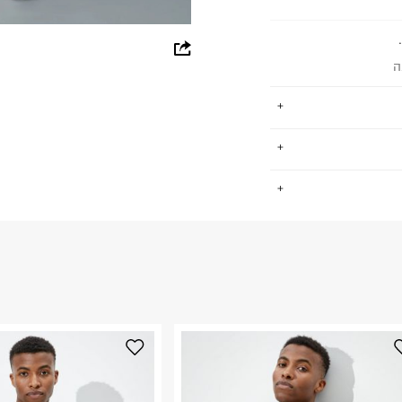
whatsapp
ה
facebook
pinterest
copy link
נת קז'ואל צעירה
.
טים ואקססוריז
ד יכול למצוא את
 ועיצובים טרנדיים
החזרות / החלפות בקליק עם שליח עד הבית ב-14.9 ₪ (במקום ב-19.9
ל המותג מכילה פריטים העשויים
 ללחוץ כאן
.
 תוך שמירה על
ום.
למידע נא ללחוץ
נא על גבי החבילה