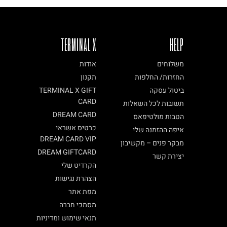
TERMINAL X
HELP
משלוחים
אודות
החזרות/ החלפות
תקנון
ביטול עסקה
TERMINAL X GIFT
CARD
תשובות לכל השאלות
DREAM CARD
הטבות מולטיפאס
כרטיס אשראי
איפה ההזמנה שלי
DREAM CARD VIP
מבקר פנים – מקשיבון
DREAM GIFTCARD
יצירת קשר
הקרדיט שלי
הצהרת נגישות
מפת אתר
מסמכי חברה
תנאי שימוש ומדיניות