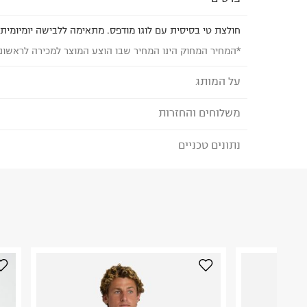
חולצת טי בסיסית עם לוגו מודפס. מתאימה ללבישה יומיומית.
*המחיר המחוק הינו המחיר שבו הוצע המוצר למכירה לראשונ
על המותג
משלוחים והחזרות
AMERICAN EAGLE - אמריקן איגל
American Eagle הוא מותג אמריקאי המציע אופ
נתונים טכניים
לבחירת בשיטת המשלוח המתאימה לכם,
נא ללחוץ כאן
לגברים, נשים וילדים, ומתמחה בעיצוב ג'ינסים, טישיר
הזמנתם והתחרטתם?
במחירים אטרקטיביים. אמריקן איגל מאמינים שכל אח
הג'ינס המושלם שלו מתוך מגוון רחב של גזרות, שטיפות
הרכב בד/חומר
:
100% COTTON
וקלאסיים. קולקציית REAL GOOD ש
₪) לזמן מוגבל! חינם בהזמנות מעל 500 ₪.
לפרטים נא
ארץ ייצור
:
וייטנאם
מבדים ממוחזרים ואיכותיים ומטכניקות פרו סביבתיות
ניתן גם להחזיר את החבילה דרך דואר ישראל ללא תשל
הוראות כביסה
קיימות ואיכות הסביבה.
כאן
.
לפני החזרת החבילה, חשוב להדביק את מדבקת הגוביי
במקום בו הודבקה הכתובת שלכם.