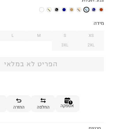
צבע
:
מידה
L
M
S
XS
3XL
2XL
הפריט לא במלאי
1
אספקה
החלפה
החזרה
פרטים