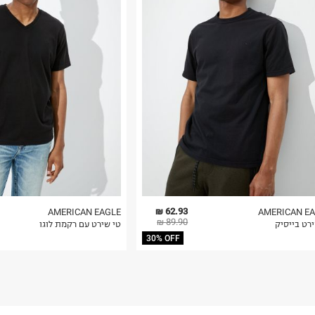
רות באתר בלבד
 בלבד. לא ניתן
62.93 ₪
AMERICAN EAGLE
AMERICAN E
89.90 ₪
רט בייסיק
טי שירט עם רקמת לוגו
30% OFF