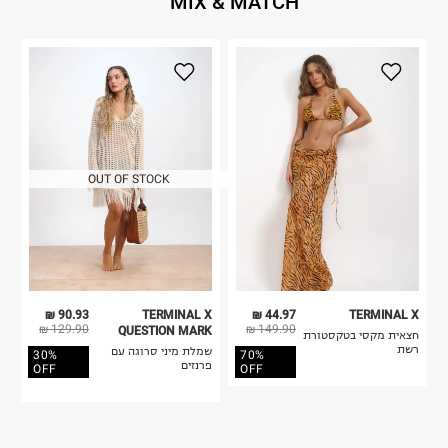
MIX & MATCH
OUT OF STOCK
90.93 ₪
TERMINAL X
44.97 ₪
TERMINAL X
129.90 ₪
149.90 ₪
QUESTION MARK
חצאית מקסי בטקסטורת
רשת
שמלת מיני סרוגה עם
30%
70%
פרנזים
OFF
OFF