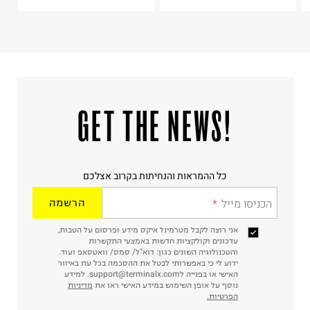
ח.פ. 515722536
!GET THE NEWS
כל ההמראות והנחיתות בקרוב אצלכם
הכניסו מייל
הרשמה
אני רוצה לקבל מטרמינל איקס מידע ופרסום על הטבות,
עדכונים וקולקציות חדשות באמצעי התקשרות
והטכנולוגיה השונים כגון: דוא"ל/ סמס/ וואטסאפ ועוד.
ידוע לי כי באפשרותי לבטל את ההסכמה בכל עת באיזור
האישי או בפנייה לsupport@terminalx.com. למידע
נוסף על אופן השימוש במידע האישי ראו את
מדיניות
הפרטיות.