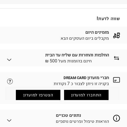
שווה לדעת!
מזמינים היום
מקבלים ביום העסקים הבא
החלפות והחזרות עם שליח עד הבית
₪ חינם בהזמנות מעל 500
חברי מועדון
DREAM CARD
לבחירת בשיטת המשלוח המתאימה לכם,
נא ללחוץ כאן.
בקניה זו ניתן לצבור כ 7 נקודות
הזמנתם והתחרטתם?
החזרות / החלפות בקליק עם שליח עד הבית ב-14.9 ₪
התחברו למועדון
הצטרפו למועדון
(במקום ב-19.9 ₪) לזמן מוגבל! חינם בהזמנות מעל 500 ₪.
לפרטים נא ללחוץ כאן
.
ניתן גם להחזיר את החבילה דרך דואר ישראל ללא תשלום.
נתונים טכניים
למידע נא ללחוץ כאן
.
הוראות טיפול ופרטים נוספים
לפני החזרת החבילה, חשוב להדביק את מדבקת הגוביינא על