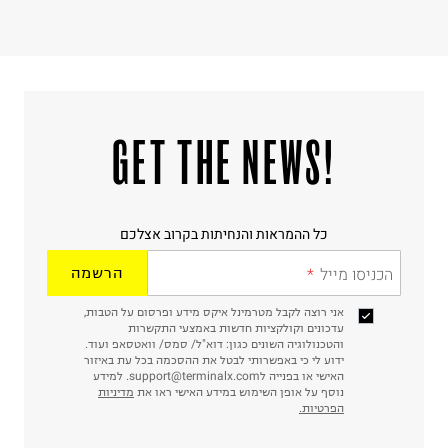
!GET THE NEWS
כל ההמראות והנחיתות בקרוב אצלכם
הכניסו מייל
הרשמה
אני רוצה לקבל מטרמינל איקס מידע ופרסום על הטבות,
עדכונים וקולקציות חדשות באמצעי התקשרות
והטכנולוגיה השונים כגון: דוא"ל/ סמס/ וואטסאפ ועוד.
ידוע לי כי באפשרותי לבטל את ההסכמה בכל עת באיזור
האישי או בפנייה לsupport@terminalx.com. למידע
נוסף על אופן השימוש במידע האישי ראו את
מדיניות
הפרטיות.