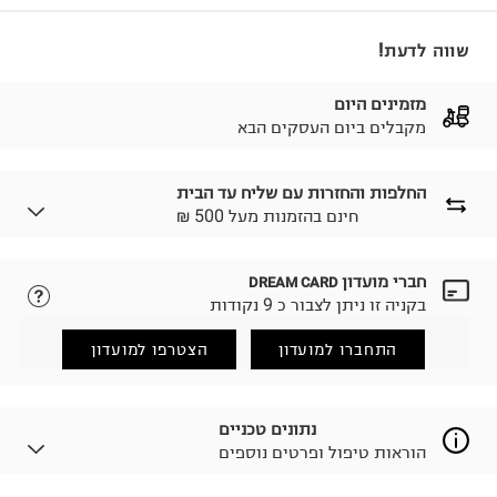
שווה לדעת!
מזמינים היום
מקבלים ביום העסקים הבא
החלפות והחזרות עם שליח עד הבית
₪ חינם בהזמנות מעל 500
חברי מועדון
DREAM CARD
לבחירת בשיטת המשלוח המתאימה לכם,
נא ללחוץ כאן.
בקניה זו ניתן לצבור כ 9 נקודות
הזמנתם והתחרטתם?
החזרות / החלפות בקליק עם שליח עד הבית ב-14.9 ₪
התחברו למועדון
הצטרפו למועדון
(במקום ב-19.9 ₪) לזמן מוגבל! חינם בהזמנות מעל 500 ₪.
לפרטים נא ללחוץ כאן
.
ניתן גם להחזיר את החבילה דרך דואר ישראל ללא תשלום.
נתונים טכניים
למידע נא ללחוץ כאן
.
הוראות טיפול ופרטים נוספים
לפני החזרת החבילה, חשוב להדביק את מדבקת הגוביינא על
גבי החבילה במקום בו הודבקה הכתובת שלכם.