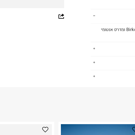
whatsapp
facebook
כפכפים עם שתי רצועות מתכווננות בגימור Birko-Flor® Nubuck ומדרס אנטומי
pinterest
copy link
.
1774 והחברה הראשונה שדאגה לנוחות
החזרות / החלפות בקליק עם שליח עד הבית ב-14.9 ₪ (במקום ב-19.9
צורה אנטומית לכף
 ללחוץ כאן
.
ום.
למידע נא ללחוץ
נא על גבי החבילה