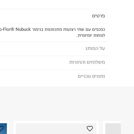
פרטים
לנוחות יומיומית.
על המותג
משלוחים והחזרות
בירקנשטוק - BIRKENSTOCK
נתונים טכניים
לבחירת בשיטת המשלוח המתאימה לכם,
נא ללחוץ כאן
מותג נוחות גרמני הקיים משנת 
הזמנתם והתחרטתם?
כף הרגל.
הרכב בד/חומר
:
100% סינטטי
בשנת 1960 הכירו לעולם את סוליית השעם בעלת 
₪) לזמן מוגבל! חינם בהזמנות מעל 500 ₪.
לפרטים נא
ארץ ייצור
:
GERMANY
הרגל.
ניתן גם להחזיר את החבילה דרך דואר ישראל ללא תשל
אין הוראות מיוחדות
כאן
.
היבואן
לפני החזרת החבילה, חשוב להדביק את מדבקת הגוביי
איי.אי.איל בע"מ