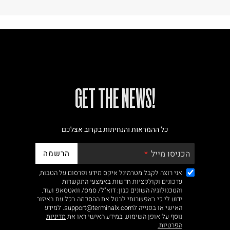
!GET THE NEWS
כל ההמראות והנחיתות בקרוב אצלכם
הרשמה
הכניסו מייל
אני רוצה לקבל מטרמינל איקס מידע ופרסום על הטבות,
עדכונים וקולקציות חדשות באמצעי התקשרות
והטכנולוגיה השונים כגון: דוא"ל/ סמס/ וואטסאפ ועוד.
ידוע לי כי באפשרותי לבטל את ההסכמה בכל עת באיזור
האישי או בפנייה לsupport@terminalx.com. למידע
נוסף על אופן השימוש במידע האישי ראו את
מדיניות
הפרטיות.