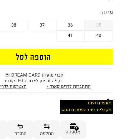
מידה
38
37
36
35
41
40
הוספה לסל
חברי מועדון DREAM CARD
בקניה זו ניתן לצבור כ 50 נקודות
התחברות לדרים קארד ›
הצטרפות לדרים
מזמינים היום
מקבלים ביום העסקים הבא
1
אספקה
החלפה
החזרה