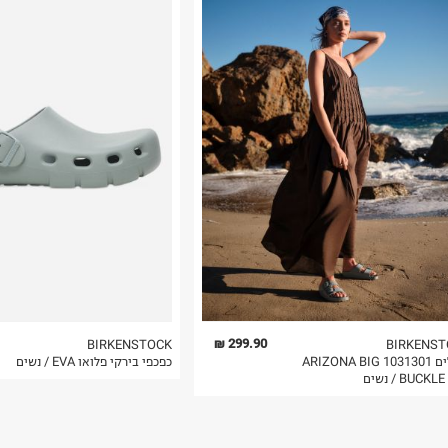
רות באתר בלבד
 בלבד. לא ניתן
299.90 ₪
BIRKENSTOCK
BIRKENST
סנדלים 1031301 ARIZONA BIG
כפכפי בירקי פלואו EVA / נשים
BUCK / נשים