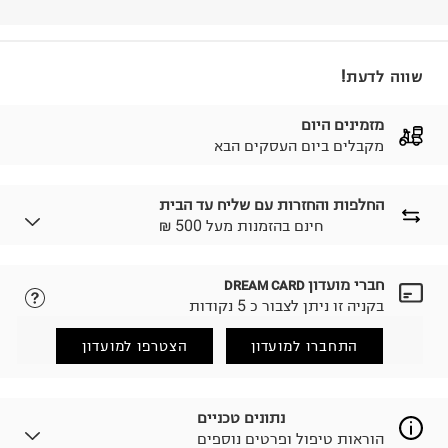
שווה לדעת!
מזמינים היום
מקבלים ביום העסקים הבא
החלפות והחזרות עם שליח עד הבית
₪ חינם בהזמנות מעל 500
חברי מועדון
DREAM CARD
לבחירת בשיטת המשלוח המתאימה לכם,
נא ללחוץ כאן.
בקניה זו ניתן לצבור כ 5 נקודות
הזמנתם והתחרטתם?
החזרות / החלפות בקליק עם שליח עד הבית ב-14.9 ₪
התחברו למועדון
הצטרפו למועדון
(במקום ב-19.9 ₪) לזמן מוגבל! חינם בהזמנות מעל 500 ₪.
לפרטים נא ללחוץ כאן
.
ניתן גם להחזיר את החבילה דרך דואר ישראל ללא תשלום.
נתונים טכניים
למידע נא ללחוץ כאן
.
הוראות טיפול ופרטים נוספים
לפני החזרת החבילה, חשוב להדביק את מדבקת הגוביינא על