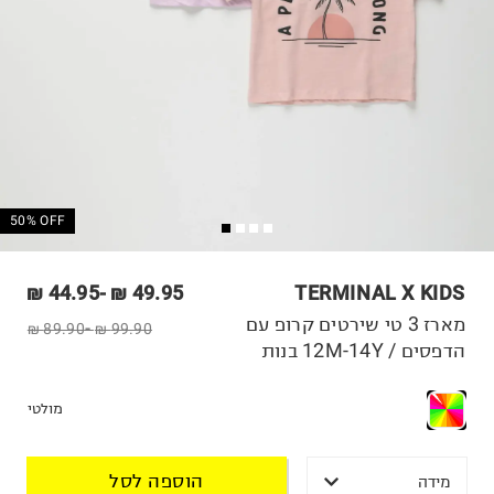
50% OFF
44.95 ₪
-
49.95 ₪
TERMINAL X KIDS
מארז 3 טי שירטים קרופ עם
89.90 ₪
-
99.90 ₪
הדפסים / 12M-14Y בנות
מולטי
הוספה לסל
מידה