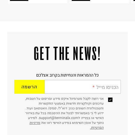
!GET THE NEWS
כל ההמראות והנחיתות בקרוב אצלכם
הכניסו מייל
הרשמה
אני רוצה לקבל מטרמינל איקס מידע ופרסום על הטבות,
עדכונים וקולקציות חדשות באמצעי התקשרות
והטכנולוגיה השונים כגון: דוא"ל/ סמס/ וואטסאפ ועוד.
ידוע לי כי באפשרותי לבטל את ההסכמה בכל עת באיזור
האישי או בפנייה לsupport@terminalx.com. למידע
נוסף על אופן השימוש במידע האישי ראו את
מדיניות
הפרטיות.