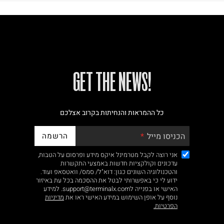
!GET THE NEWS
כל ההמראות והנחיתות בקרוב אצלכם
הרשמה
הכניסו מייל
אני רוצה לקבל מטרמינל איקס מידע ופרסום על הטבות,
עדכונים וקולקציות חדשות באמצעי התקשרות
והטכנולוגיה השונים כגון: דוא"ל/ סמס/ וואטסאפ ועוד.
ידוע לי כי באפשרותי לבטל את ההסכמה בכל עת באיזור
האישי או בפנייה לsupport@terminalx.com. למידע
נוסף על אופן השימוש במידע האישי ראו את
מדיניות
הפרטיות.