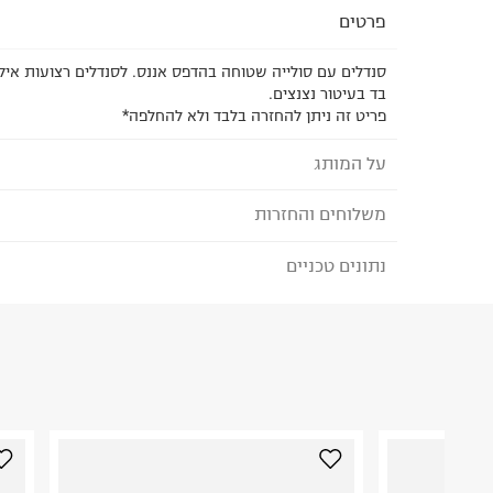
פרטים
סנדלים עם סולייה שטוחה בהדפס אננס. לסנדלים רצועות איק
בד בעיטור נצנצים.
פריט זה ניתן להחזרה בלבד ולא להחלפה*
על המותג
משלוחים והחזרות
REEF - ריף
כשהאחים הארגנטינאיים פרננדו וסנטיאגו אגורי השתקע
נתונים טכניים
לבחירת בשיטת המשלוח המתאימה לכם,
נא ללחוץ כאן
הזמנתם והתחרטתם?
את מותג הנעלת החוף שלהם reef, מ
את המוצרים וכמוהם עשו עוד ועוד אנשי שמש וחוף מס
הרכב בד/חומר
:
100% סיננטי
שהמותג הפופולרי צבר לעצמו מוניטין של מותג כפכפ
₪) לזמן מוגבל! חינם בהזמנות מעל 500 ₪.
לפרטים נא
ארץ ייצור
:
סין
בעולם.
ניתן גם להחזיר את החבילה דרך דואר ישראל ללא תשל
הוראות כביסה
כאן
.
לפני החזרת החבילה, חשוב להדביק את מדבקת הגוביי