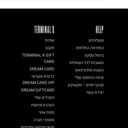
TERMINAL X
HELP
משלוחים
אודות
החזרות/ החלפות
תקנון
ביטול עסקה
TERMINAL X GIFT
CARD
תשובות לכל השאלות
DREAM CARD
הטבות מולטיפאס
כרטיס אשראי
איפה ההזמנה שלי
DREAM CARD VIP
מבקר פנים – מקשיבון
DREAM GIFTCARD
יצירת קשר
הקרדיט שלי
הצהרת נגישות
מפת אתר
מסמכי חברה
תנאי שימוש ומדיניות