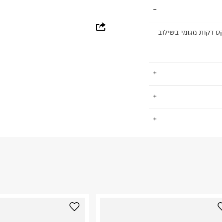
whatsapp
ס דקות מגומי בשילוב
facebook
pinterest
copy link
ו בסן דייגו הם חיו
.
את תרבות החוף והגלישה הקליפורנית למקסימום. כשייסדו בשנת 1984
יהרה קהילת הגולשים סביבם לאמץ
ביב לגלובוס, עד
החזרות / החלפות בקליק עם שליח עד הבית ב-14.9 ₪ (במקום ב-19.9
י האצבע המוביל
 ללחוץ כאן
.
ום.
למידע נא ללחוץ
נא על גבי החבילה