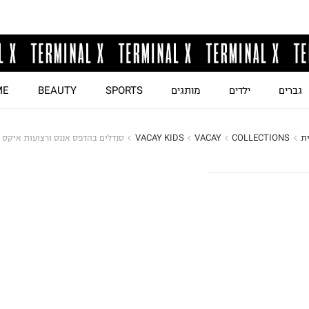
גברים
ילדים
מותגים
SPORTS
BEAUTY
ME
ת
COLLECTIONS
VACAY
VACAY KIDS
סנדלים בהדפס אננס ורצועות איקס /