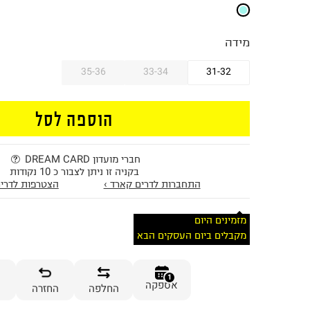
מידה
35-36
33-34
31-32
הוספה לסל
חברי מועדון DREAM CARD
בקניה זו ניתן לצבור כ 10 נקודות
התחברות לדרים קארד ›
הצטרפות לדרים
מזמינים היום
מקבלים ביום העסקים הבא
1
אספקה
החלפה
החזרה