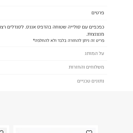
פרטים
כפכפים עם סולייה שטוחה בהדפס אננס. לסנדלים רצו
מנצנצות.
פריט זה ניתן להחזרה בלבד ולא להחלפה*
על המותג
משלוחים והחזרות
REEF - ריף
כשהאחים הארגנטינאיים פרננדו וסנטיאגו אגורי השתקע
נתונים טכניים
לבחירת בשיטת המשלוח המתאימה לכם,
נא ללחוץ כאן
הזמנתם והתחרטתם?
את מותג הנעלת החוף שלהם reef, מ
את המוצרים וכמוהם עשו עוד ועוד אנשי שמש וחוף מס
הרכב בד/חומר
:
100% סיננטי
שהמותג הפופולרי צבר לעצמו מוניטין של מותג כפכפ
₪) לזמן מוגבל! חינם בהזמנות מעל 500 ₪.
לפרטים נא
ארץ ייצור
:
סין
בעולם.
ניתן גם להחזיר את החבילה דרך דואר ישראל ללא תשל
הוראות כביסה
כאן
.