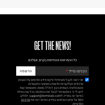
!GET THE NEWS
כל ההמראות והנחיתות בקרוב אצלכם
הרשמה
הכניסו מייל
אני רוצה לקבל מטרמינל איקס מידע ופרסום על הטבות,
עדכונים וקולקציות חדשות באמצעי התקשרות
והטכנולוגיה השונים כגון: דוא"ל/ סמס/ וואטסאפ ועוד.
ידוע לי כי באפשרותי לבטל את ההסכמה בכל עת באיזור
האישי או בפנייה לsupport@terminalx.com. למידע
נוסף על אופן השימוש במידע האישי ראו את
מדיניות
הפרטיות.