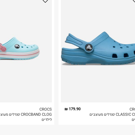
נא על גבי החבילה
רות באתר בלבד
 בלבד. לא ניתן
179.90 ₪
CROCS
CR
CLASSIC CLOG סנדלים מעוצבים
CROCBAND CLOG סנדלים מע
ם
לילדים