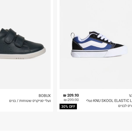
י, שממשיך להיות רלוונטי
רות באתר בלבד
 בלבד. לא ניתן
209.93 ₪
BOBUX
V
299.90 ₪
KNU SKOOL ELASTIC LACE נעלי
נעלי סניקרס שטוחות / בנים
רס לבנים
30% OFF