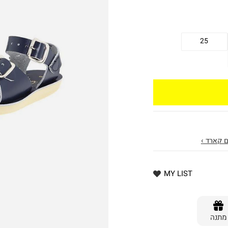
25
 קארד ›
MY LIST
מתנה