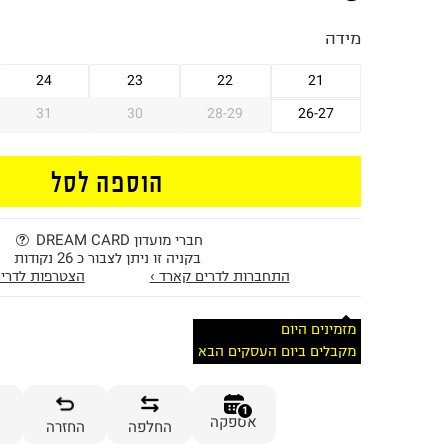
מידה
24
23
22
21
31
30
28-29
26-27
הוספה לסל
חברי מועדון DREAM CARD
בקניה זו ניתן לצבור כ 26 נקודות
התחברות לדרים קארד ›
הצטרפות לדרים
מזמינים היום
מקבלים ביום העסקים הבא
1
אספקה
החלפה
החזרה