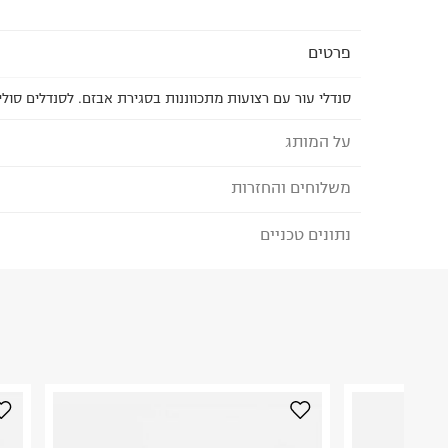
פרטים
סנדלי עור עם רצועות מתכווננות בסגירת אבזם. לסנדלים סול
על המותג
משלוחים והחזרות
Saltwater סנדלי
.סנדלי ילדים בסטנדרטים הגבוהים ביותר, ובדגמים ק
נתונים טכניים
לבחירת בשיטת המשלוח המתאימה לכם,
נא ללחוץ כאן
אתנו מעונה לעונה.
הזמנתם והתחרטתם?
הם מותאמים למבנה האנטומי של כף הרגל ומיוצרים מע
הרכב בד/חומר
:
100% עור
בעור העדין של הילד.
₪) לזמן מוגבל! חינם בהזמנות מעל 500 ₪.
לפרטים נא
ארץ ייצור
:
סין
הסוליה, המאפיינת את הסנדלים מהווה בסיס יציב להל
ניתן גם להחזיר את החבילה דרך דואר ישראל ללא תשל
הוראות כביסה
אבזם מתכוונן להתאמה אישית של כל כף רגל.
כאן
.
הסנדלים מיוצרים מעור טבעי ועמיד למים, ובעלי אבזמ
לפני החזרת החבילה, חשוב להדביק את מדבקת הגוביי
בעמידות גבוהה.
במקום בו הודבקה הכתובת שלכם.