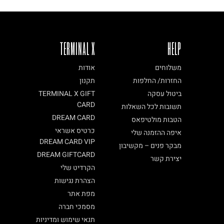
TERMINAL X
HELP
משלוחים
אודות
החזרות/ החלפות
תקנון
ביטול עסקה
TERMINAL X GIFT
CARD
תשובות לכל השאלות
DREAM CARD
הטבות מולטיפאס
כרטיס אשראי
איפה ההזמנה שלי
DREAM CARD VIP
מבקר פנים – מקשיבון
DREAM GIFTCARD
יצירת קשר
הקרדיט שלי
הצהרת נגישות
מפת אתר
מסמכי חברה
תנאי שימוש ומדיניות