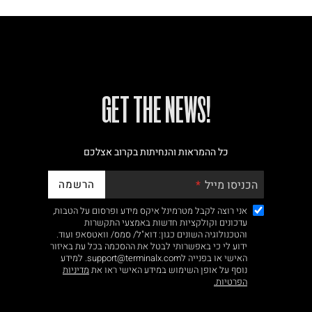
!GET THE NEWS
כל ההמראות והנחיתות בקרוב אצלכם
הרשמה
הכניסו מייל
אני רוצה לקבל מטרמינל איקס מידע ופרסום על הטבות,
עדכונים וקולקציות חדשות באמצעי התקשרות
והטכנולוגיה השונים כגון: דוא"ל/ סמס/ וואטסאפ ועוד.
ידוע לי כי באפשרותי לבטל את ההסכמה בכל עת באיזור
האישי או בפנייה לsupport@terminalx.com. למידע
נוסף על אופן השימוש במידע האישי ראו את
מדיניות
הפרטיות.