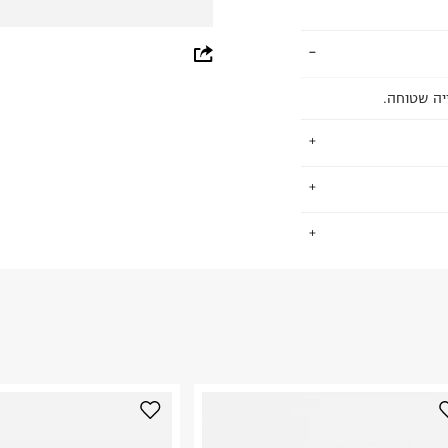
whatsapp
facebook
ייה שטוחה.
pinterest
copy link
לאסים שנשארים
.
ור רך שאינו פוגע
החזרות / החלפות בקליק עם שליח עד הבית ב-14.9 ₪ (במקום ב-19.9
 ללחוץ כאן
.
יכה. לסנדלים יש
ום.
למידע נא ללחוץ
י אל חלד הניחנים
נא על גבי החבילה