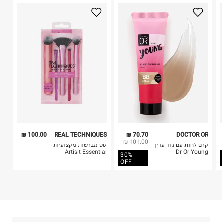
2. לא ניתן להחזיר חולצות בי"ס מודפסות בהדפסה אישית.
טרמינל איקס אונליין בע"מ
3. מוצרי טיפוח ניתן להחזיר סגורים באריזתם המקורית
בית פוקס-רח' החרמון
בלבד. לא ניתן להחזיר לקים.
קריית שדה התעופה
4. לא ניתן להחזיר ויטמינים ותוספי תזונה.
ח.פ. 515722536
5. יש להחזיר את כל הפריטים עם התוויות.
6. נעליים ניתן להחזיר רק בקופסתם המקורית בלבד.
100.00 ₪
REAL TECHNIQUES
70.70 ₪
DOCTOR OR
101.00 ₪
קרם לחות עם גוון עדין
סט מברשות מקצועיות
Artisit Essential
Dr Or Young
30%
OFF