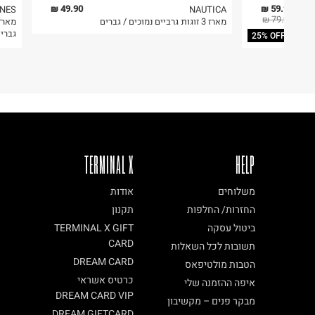
49.90 ₪
59.93 ₪
ONES
NAUTICA
79.90 ₪
מארז 3 זוגות גרביים גבוהים Dri-FIT /
מארז 3 זוגות גרביים נמוכים / גברים
גברי
25% OFF
TERMINAL X
HELP
משלוחים
אודות
החזרות/ החלפות
תקנון
ביטול עסקה
TERMINAL X GIFT
CARD
תשובות לכל השאלות
DREAM CARD
הטבות מולטיפאס
כרטיס אשראי
איפה ההזמנה שלי
DREAM CARD VIP
מבקר פנים – מקשיבון
DREAM GIFTCARD