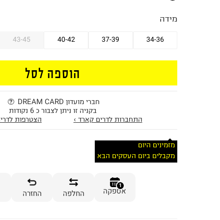
מידה
43-45
40-42
37-39
34-36
הוספה לסל
חברי מועדון DREAM CARD
בקניה זו ניתן לצבור כ 6 נקודות
התחברות לדרים קארד ›
הצטרפות לדרים
מזמינים היום
מקבלים ביום העסקים הבא
1
אספקה
החלפה
החזרה