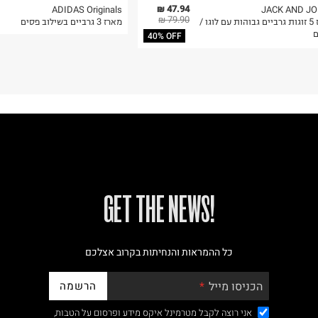
47.94 ₪
ADIDAS Originals
JACK AND J
79.90 ₪
מארז 5 זוגות גרביים גבוהות עם לוגו /
מארז 3 גרביים בשילוב פסים
ם
40% OFF
!GET THE NEWS
כל ההמראות והנחיתות בקרוב אצלכם
הרשמה
הכניסו מייל
אני רוצה לקבל מטרמינל איקס מידע ופרסום על הטבות,