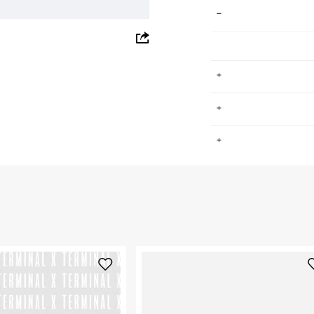
whatsapp
facebook
pinterest
copy link
פורט כבר עשרות
.
ספורטיביים
 אורבניים. Adidas מאמינים שדרך ספורט
ת מכל העולם
החזרות / החלפות בקליק עם שליח עד הבית ב-14.9 ₪ (במקום ב-19.9
 ללחוץ כאן
.
ום.
למידע נא ללחוץ
נא על גבי החבילה