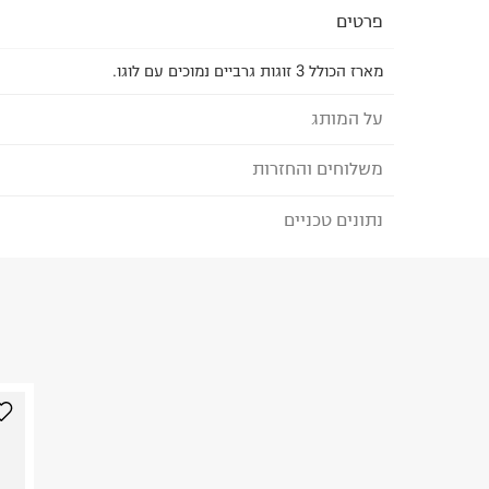
פרטים
מארז הכולל 3 זוגות גרביים נמוכים עם לוגו.
על המותג
משלוחים והחזרות
ADIDAS
Adidas היא חברה גלובלית ומותג מוביל בתחום הס
נתונים טכניים
לבחירת בשיטת המשלוח המתאימה לכם,
נא ללחוץ כאן
שנים. המותג אדידס מציע מגוון רחב של פריטי אופנה 
הזמנתם והתחרטתם?
נחשקים שמתאימים לחיים
אפשר לשנות חיים ומשתפים פעולה עם מובילים תרבו
הרכב בד/חומר
:
50% כותנה 47% פוליאסטר 3% אלסטן
ביצירת קולקציות ייחודיות.
₪) לזמן מוגבל! חינם בהזמנות מעל 500 ₪.
לפרטים נא
ארץ ייצור
:
סין
ניתן גם להחזיר את החבילה דרך דואר ישראל ללא תשל
הוראות כביסה
כאן
.
לפני החזרת החבילה, חשוב להדביק את מדבקת הגוביי
במקום בו הודבקה הכתובת שלכם.