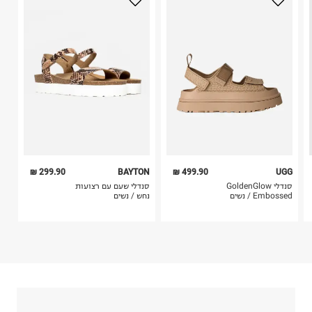
גלובל ברנדס גלרי בע"מ
בלבד. לא ניתן להחזיר לקים.
הברזל 38, תל אביב.
4. לא ניתן להחזיר ויטמינים ותוספי תזונה.
ח.פ. 515796605
5. יש להחזיר את כל הפריטים עם התוויות.
6. נעליים ניתן להחזיר רק בקופסתם המקורית בלבד.
299.90 ₪
BAYTON
499.90 ₪
UGG
סנדלי GoldenGlow
סנדלי שעם עם רצועות
Embossed / נשים
נחש / נשים