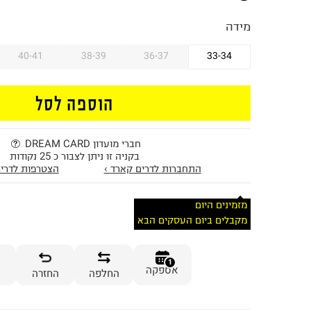
מידה
40-41
38-39
36-37
33-34
הוספה לסל
חברי מועדון DREAM CARD
בקניה זו ניתן לצבור כ 25 נקודות
התחברות לדרים קארד ›
הצטרפות לדרים
מזמינים היום
מקבלים ביום העסקים הבא
1
אספקה
החלפה
החזרה