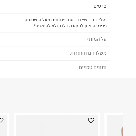
פרטים
נעלי בית בשילוב בטנה פרוותית וסוליה שטוחה.
פריט זה ניתן להחזרה בלבד ולא להחלפה*
על המותג
משלוחים והחזרות
REEF - ריף
כשהאחים הארגנטינאיים פרננדו וסנטיאגו אגורי השתקע
נתונים טכניים
לבחירת בשיטת המשלוח המתאימה לכם,
נא ללחוץ כאן
הזמנתם והתחרטתם?
את מותג הנעלת החוף שלהם reef, מ
את המוצרים וכמוהם עשו עוד ועוד אנשי שמש וחוף מס
הרכב בד/חומר
:
Textile
שהמותג הפופולרי צבר לעצמו מוניטין של מותג כפכפ
₪) לזמן מוגבל! חינם בהזמנות מעל 500 ₪.
לפרטים נא
ארץ ייצור
:
סין
בעולם.
ניתן גם להחזיר את החבילה דרך דואר ישראל ללא תשל
הוראות כביסה
כאן
.
לפני החזרת החבילה, חשוב להדביק את מדבקת הגוביי
במקום בו הודבקה הכתובת שלכם.