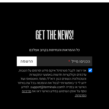
!GET THE NEWS
כל ההמראות והנחיתות בקרוב אצלכם
הרשמה
הכניסו מייל
אני רוצה לקבל מטרמינל איקס מידע ופרסום על הטבות,
עדכונים וקולקציות חדשות באמצעי התקשרות
והטכנולוגיה השונים כגון: דוא"ל/ סמס/ וואטסאפ ועוד.
ידוע לי כי באפשרותי לבטל את ההסכמה בכל עת באיזור
האישי או בפנייה לsupport@terminalx.com. למידע
נוסף על אופן השימוש במידע האישי ראו את
מדיניות
הפרטיות.