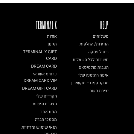
TERMINAL X
HELP
משלוחים
אודות
החזרות/ החלפות
תקנון
ביטול עסקה
TERMINAL X GIFT
CARD
תשובות לכל השאלות
DREAM CARD
הטבות מולטיפאס
כרטיס אשראי
איפה ההזמנה שלי
DREAM CARD VIP
מבקר פנים – מקשיבון
DREAM GIFTCARD
יצירת קשר
הקרדיט שלי
הצהרת נגישות
מפת אתר
מסמכי חברה
תנאי שימוש ומדיניות
פרטיות