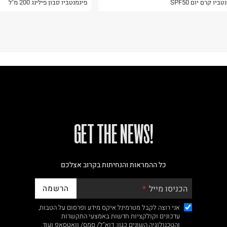
ביו קרם יום SPF50
פיגמנטביו סבון פילינג 200 מ"ל
!GET THE NEWS
כל ההמראות והנחיתות בקרוב אצלכם
הרשמה
הכניסו מייל
אני רוצה לקבל מטרמינל איקס מידע ופרסום על הטבות,
עדכונים וקולקציות חדשות באמצעי התקשרות
והטכנולוגיה השונים כגון: דוא"ל/ סמס/ וואטסאפ ועוד.