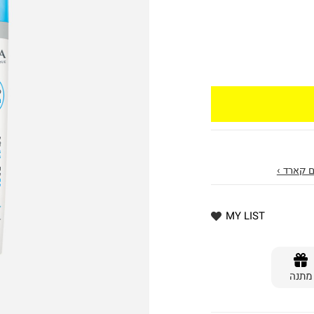
 קארד ›
MY LIST
מתנה