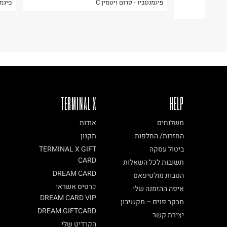
ור
פיגמנטביו - סרום ויטמין C
פיגמנט
TERMINAL X
HELP
משלוחים
אודות
החזרות/ החלפות
תקנון
ביטול עסקה
TERMINAL X GIFT
CARD
תשובות לכל השאלות
DREAM CARD
הטבות מולטיפאס
כרטיס אשראי
איפה ההזמנה שלי
DREAM CARD VIP
מבקר פנים – מקשיבון
DREAM GIFTCARD
יצירת קשר
הקרדיט שלי