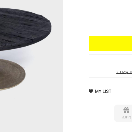
 קארד ›
MY LIST
מתנה