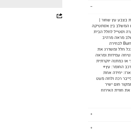
whatsapp
Adagio עשוי עץ+ מתכת בצבע עץ שחור |
פריט עיצובי מרשים המשלב בין אסתטיקה
facebook
רה וסטייל לחלל הבית
 בקפידה המשלב מראה מרהיב
pinterest
ואיכות בלתי פשרנית. מה הופך את שולחן סלון BurnWoodBlack לבחירה
בכל חלל ומשדרג את
copy link
טיחה עמידות ומראה
גי או כמתנה יוקרתית
 מידות ונפח המוצר: מפרט טכני: 90X90X65CM הרכב החומר: עץ+
ות במארז: יחידה אחת
פייבר רכה ולחה מעט
מקור חום ישיר
את חווית האירוח
.