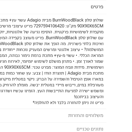
פרטים
שולחן סלון BurnWoodBlack מבית 
90X90X65CM מק"ט: 7297594106420 
מוקפדת לשימושיות פרקטית. הוסיפו נגיעה של אלגנטיות, יוק
עם שולחן סלון BurnWoodBlack. פריט מעוצב
המושלמת? • עיצוב אלגנטי ומרשים המעניק נוכחות ייחודית 
המראה הכללי. • עשוי מ-עץ+ מתכת ברמת גימור גבוהה, המב
שמור לאורך זמן. • פתרון מושלם לשימוש יומיומי, לאירוח חגי
ושימושית.
מתכת מבית Adagio | תוצרת הודו | צבע: עץ שחור כמ
במארז אופן הטיפול והשמירה על הברק: ניקוי במטלית מיקרו
מעורפלת במים, וייבוש מיידי במטלית יבשה. מומלץ להרחיק מ
ומשמש ישירה למניעת התייבשות העץ. הזמינו עכשיו ושדרגו 
והעיצוב בביתכם!
פריט זה ניתן להחזרה בלבד ולא להחלפה*
משלוחים והחזרות
נתונים טכניים
לבחירת בשיטת המשלוח המתאימה לכם,
נא ללחוץ כאן