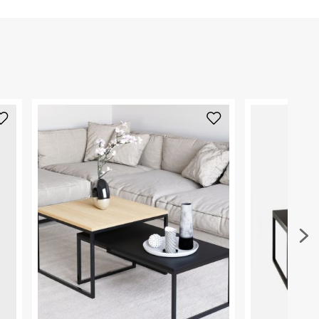
הזמנתם והתחרטתם?
הרכב בד/חומר
:
עץ ומתכת
₪) לזמן מוגבל! חינם בהזמנות מעל 500 ₪.
לפרטים נא
ארץ ייצור
:
הודו
ניתן גם להחזיר את החבילה דרך דואר ישראל ללא תשל
היבואן
כאן
.
מ.י.ד גוליאן
מלך חסן השני 12, קריית עקרון.
לפני החזרת החבילה, חשוב להדביק את מדבקת הגוביי
ח.פ. 515004869
במקום בו הודבקה הכתובת שלכם.
פריטים שבירים יש להחזיר עם שליח דרך ממשק ההחז
בהתאם לתנאי השימוש.
חשוב לשים לב:
1. לא ניתן להחזיר פריטים שבירים דרך הדואר.
2. לא ניתן להחזיר חולצות בי"ס מודפסות בהדפסה אישית.
3. מוצרי טיפוח ניתן להחזיר סגורים באריזתם המקורית
להחזיר לקים.