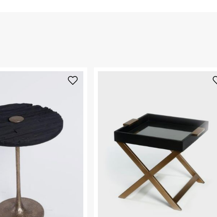
החזרות / החלפות בקליק עם שליח עד הבית ב-14.9 ₪ (במקום ב-19.9
 ללחוץ כאן
.
ום.
למידע נא ללחוץ
נא על גבי החבילה
רות באתר בלבד
 בלבד. לא ניתן