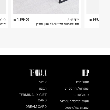
4. לא ניתן להחזיר ויטמינים ותוספי תזונה.
5. יש להחזיר את כל הפריטים עם התוויות.
6. נעליים ניתן להחזיר רק בקופסתם המקורית בלבד.
1,399.00 ₪
999.00 ₪
GIO
SHEEPY
סט שולחנות סלון YANI אלון מולבן
שולחן צד CK
פריט זה הינו פריט שביר
ניתן להחזירו ע"י שליח בלבד.
TERMINAL X
HELP
משלוחים
אודות
החזרות/ החלפות
תקנון
ביטול עסקה
TERMINAL X GIFT
CARD
תשובות לכל השאלות
DREAM CARD
הטבות מולטיפאס