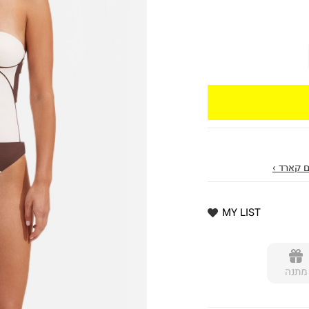
 קארד ›
MY LIST
מתנה