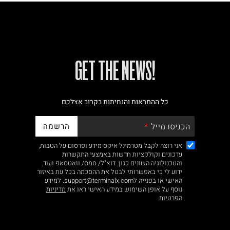
!GET THE NEWS
כל ההמראות והנחיתות בקרוב אצלכם
הרשמה
הכניסו מייל
אני רוצה לקבל מטרמינל איקס מידע ופרסום על הטבות,
עדכונים וקולקציות חדשות באמצעי התקשרות
והטכנולוגיה השונים כגון: דוא"ל/ סמס/ וואטסאפ ועוד.
ידוע לי כי באפשרותי לבטל את ההסכמה בכל עת באיזור
האישי או בפנייה לsupport@terminalx.com. למידע
נוסף על אופן השימוש במידע האישי ראו את
מדיניות
הפרטיות.