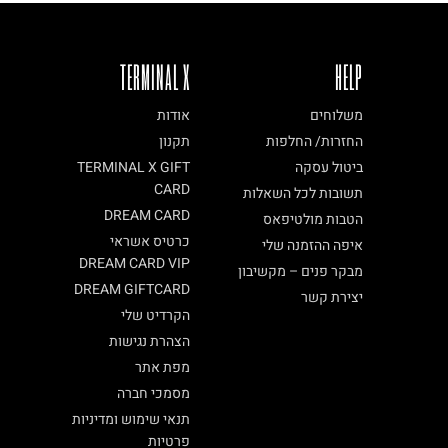
TERMINAL X
HELP
משלוחים
אודות
החזרות/ החלפות
תקנון
ביטול עסקה
TERMINAL X GIFT
CARD
תשובות לכל השאלות
DREAM CARD
הטבות מולטיפאס
כרטיס אשראי
איפה ההזמנה שלי
DREAM CARD VIP
מבקר פנים – מקשיבון
DREAM GIFTCARD
יצירת קשר
הקרדיט שלי
הצהרת נגישות
מפת אתר
מסמכי חברה
תנאי שימוש ומדיניות
פרטיות