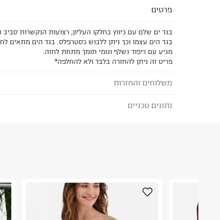
פרטים
בגד ים שלם עם כיווץ בחלקו העליון, רצועות הנקשרות סביב הצ
בגד הים עצמו וכך ניתן ללבוש כסטרפלס. בגד הים מתאים לחז
מגיע עם ריפוד נשלף וגומי תומך מתחת לחזה.
פריט זה ניתן להחזרה בלבד ולא להחלפה*
משלוחים והחזרות
נתונים טכניים
לבחירת בשיטת המשלוח המתאימה לכם,
נא ללחוץ כאן
הזמנתם והתחרטתם?
הרכב בד/חומר
:
80% Polyamide 20% Elastane
₪) לזמן מוגבל! חינם בהזמנות מעל 500 ₪.
לפרטים נא
ארץ ייצור
:
סין
ניתן גם להחזיר את החבילה דרך דואר ישראל ללא תשל
הוראות כביסה :
כאן
.
לפני החזרת החבילה, חשוב להדביק את מדבקת הגוביי
במקום בו הודבקה הכתובת שלכם.