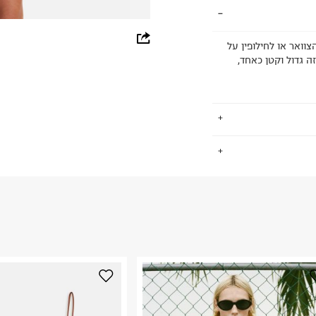
whatsapp
וואר או לחילופין על
ה גדול וקטן כאחד,
facebook
pinterest
copy link
.
החזרות / החלפות בקליק עם שליח עד הבית ב-14.9 ₪ (במקום ב-19.9
 ללחוץ כאן
.
ום.
למידע נא ללחוץ
נא על גבי החבילה