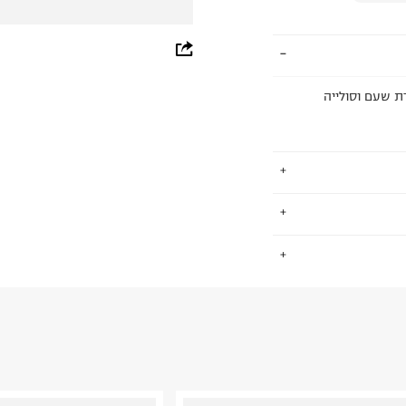
whatsapp
facebook
ת שעם וסולייה
pinterest
copy link
ך מחשבה על כל המשפחה
.
, סוליות שעם
החזרות / החלפות בקליק עם שליח עד הבית ב-14.9 ₪ (במקום ב-19.9
 ללחוץ כאן
.
ום.
למידע נא ללחוץ