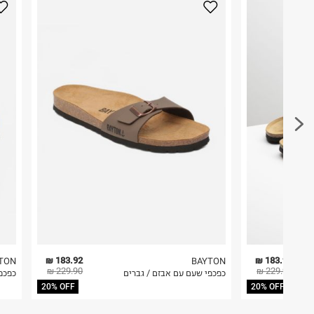
היבואן
לפני החזרת החבילה, חשוב להדביק את מדבקת הגוביי
גלובל ברנדס גלרי בע"מ
במקום בו הודבקה הכתובת שלכם.
הברזל 38, תל אביב.
ח.פ. 515796605
פריטים שבירים יש להחזיר עם שליח דרך ממשק ההחז
בהתאם לתנאי השימוש.
חשוב לשים לב:
1. לא ניתן להחזיר פריטים שבירים דרך הדואר.
2. לא ניתן להחזיר חולצות בי"ס מודפסות בהדפסה אישית.
3. מוצרי טיפוח ניתן להחזיר סגורים באריזתם המקורית
להחזיר לקים.
4. לא ניתן להחזיר ויטמינים ותוספי תזונה.
5. יש להחזיר את כל הפריטים עם התוויות.
6. נעליים ניתן להחזיר רק בקופסתם המקורית בלבד.
183.92 ₪
183.92 ₪
TON
BAYTON
229.90 ₪
229.90 ₪
כפכפי שעם עם אבזם / גברים
כפכפ
20% OFF
20% OFF