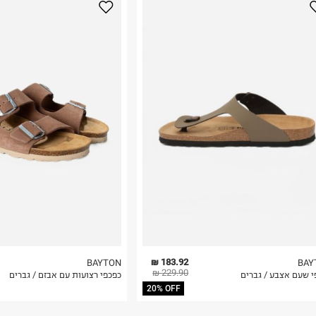
נא על גבי החבילה
רות באתר בלבד
 בלבד. לא ניתן
183.92 ₪
BAYTON
BAY
229.90 ₪
י שעם אצבע / גברים
כפכפי רצועות עם אבזם / גברים
20% OFF