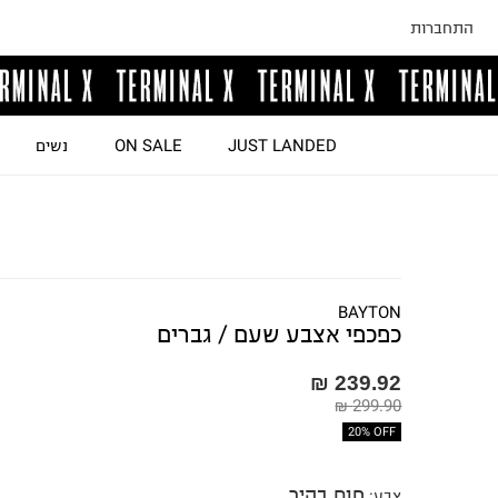
התחברות
JUST LANDED
ON SALE
נשים
BAYTON
כפכפי אצבע שעם / גברים
239.92 ₪
299.90 ₪
20% OFF
חום בהיר
צבע
: