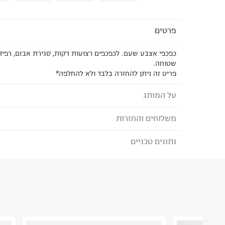
פרטים
כפכפי אצבע שעם. לכפכפים רצועות דקות, סגירת אבזם, רפיד
שטוחה.
פריט זה ניתן להחזרה בלבד ולא להחלפה*
על המותג
משלוחים והחזרות
בייטון - BAYTON
המותג BAYTON נולד בעיירה קוט דאז'ור מתו
נתונים טכניים
לבחירת בשיטת המשלוח המתאימה לכם,
נא ללחוץ כאן
ובמטרה לספק נוחות אולטימטיבית ואסתטיקה.
הזמנתם והתחרטתם?
BAYTON ממצה את הרגעים הפשוטים של חיי היומיום.
הנעליים מיוצרות בספרד מחומרים טבעיים רפידות עור
הרכב בד/חומר
:
שעם ועור
אמתיות -ECO FRIENDLY
₪) לזמן מוגבל! חינם בהזמנות מעל 500 ₪.
לפרטים נא
ארץ ייצור
:
ספרד
ניתן גם להחזיר את החבילה דרך דואר ישראל ללא תשל
אין הוראות מיוחדות
כאן
.