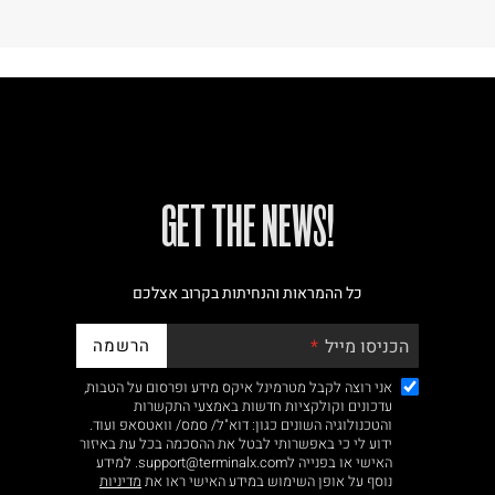
!GET THE NEWS
כל ההמראות והנחיתות בקרוב אצלכם
הרשמה
הכניסו מייל
אני רוצה לקבל מטרמינל איקס מידע ופרסום על הטבות,
עדכונים וקולקציות חדשות באמצעי התקשרות
והטכנולוגיה השונים כגון: דוא"ל/ סמס/ וואטסאפ ועוד.
ידוע לי כי באפשרותי לבטל את ההסכמה בכל עת באיזור
האישי או בפנייה לsupport@terminalx.com. למידע
נוסף על אופן השימוש במידע האישי ראו את
מדיניות