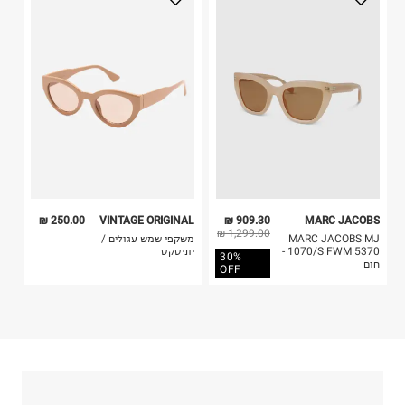
בית פוקס-רח' החרמון
בלבד. לא ניתן להחזיר לקים.
קריית שדה התעופה
4. לא ניתן להחזיר ויטמינים ותוספי תזונה.
ח.פ. 515722536
5. יש להחזיר את כל הפריטים עם התוויות.
6. נעליים ניתן להחזיר רק בקופסתם המקורית בלבד.
250.00 ₪
VINTAGE ORIGINAL
909.30 ₪
MARC JACOBS
1,299.00 ₪
MARC JACOBS MJ
משקפי שמש עגולים /
1070/S FWM 5370 -
יוניסקס
30%
חום
OFF