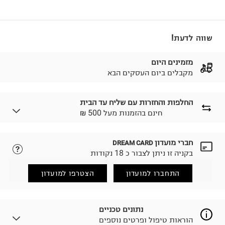
שווה לדעת!
מזמינים היום
מקבלים ביום העסקים הבא
החלפות והחזרות עם שליח עד הבית
₪ חינם בהזמנות מעל 500
חברי מועדון
DREAM CARD
לבחירת בשיטת המשלוח המתאימה לכם,
נא ללחוץ כאן.
בקניה זו ניתן לצבור כ 18 נקודות
הזמנתם והתחרטתם?
החזרות / החלפות בקליק עם שליח עד הבית ב-14.9 ₪
התחברו למועדון
הצטרפו למועדון
(במקום ב-19.9 ₪) לזמן מוגבל! חינם בהזמנות מעל 500 ₪.
לפרטים נא ללחוץ כאן
.
ניתן גם להחזיר את החבילה דרך דואר ישראל ללא תשלום.
נתונים טכניים
למידע נא ללחוץ כאן
.
הוראות טיפול ופרטים נוספים
לפני החזרת החבילה, חשוב להדביק את מדבקת הגוביינא על