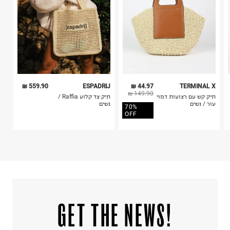
ח.פ. 515722536
6. נעליים ניתן להחזיר רק בקופסתם המקורית בלבד.
559.90 ₪
ESPADRIJ
44.97 ₪
TERMINAL X
149.90 ₪
תיק קש עם רצועות דמוי
תיק צד קלוע Raffia /
עור / נשים
נשים
70%
OFF
!GET THE NEWS