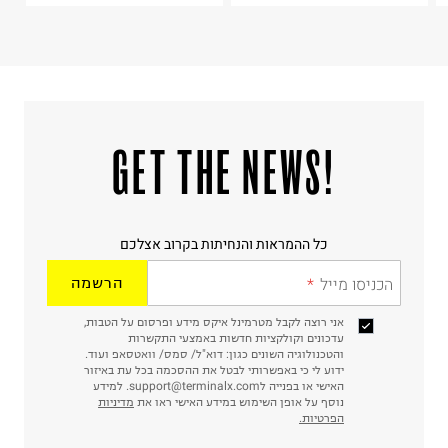
!GET THE NEWS
כל ההמראות והנחיתות בקרוב אצלכם
הכניסו מייל
הרשמה
אני רוצה לקבל מטרמינל איקס מידע ופרסום על הטבות,
עדכונים וקולקציות חדשות באמצעי התקשרות
והטכנולוגיה השונים כגון: דוא"ל/ סמס/ וואטסאפ ועוד.
ידוע לי כי באפשרותי לבטל את ההסכמה בכל עת באיזור
האישי או בפנייה לsupport@terminalx.com. למידע
נוסף על אופן השימוש במידע האישי ראו את
מדיניות
הפרטיות.