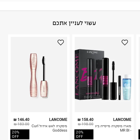
גבי החבילה במקום בו הודבקה הכתובת שלכם.
פריטים שבירים יש להחזיר עם שליח דרך ממשק ההחזרות
באתר בלבד בהתאם לתנאי השימוש.
הרכב בד/חומר
:
100% עור
עשוי לעניין אתכם
חשוב לשים לב:
ארץ ייצור
:
סין
1. לא ניתן להחזיר פריטים שבירים דרך הדואר.
היבואן
2. לא ניתן להחזיר חולצות בי"ס מודפסות בהדפסה אישית.
לוריאל ישראל בעמ
3. מוצרי טיפוח ניתן להחזיר סגורים באריזתם המקורית
הצורן 4, תל אביב.
בלבד. לא ניתן להחזיר לקים.
ח.פ. 520041757
4. לא ניתן להחזיר ויטמינים ותוספי תזונה.
5. יש להחזיר את כל הפריטים עם התוויות.
6. נעליים ניתן להחזיר רק בקופסתם המקורית בלבד.
146.40 ₪
LANCOME
158.40 ₪
LANCOME
183.00 ₪
198.00 ₪
מארז מסקרה מיסייה ביג
מסקרה לאש אידול Curl
Goddess
- MR BI
20%
20%
OFF
OFF