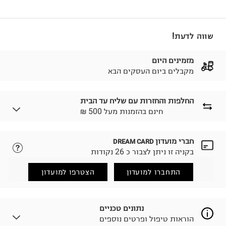
שווה לדעת!
מזמינים היום
מקבלים ביום העסקים הבא
החלפות והחזרות עם שליח עד הבית
₪ חינם בהזמנות מעל 500
חברי מועדון
DREAM CARD
לבחירת בשיטת המשלוח המתאימה לכם,
נא ללחוץ כאן.
בקניה זו ניתן לצבור כ 26 נקודות
הזמנתם והתחרטתם?
החזרות / החלפות בקליק עם שליח עד הבית ב-14.9 ₪
התחברו למועדון
הצטרפו למועדון
(במקום ב-19.9 ₪) לזמן מוגבל! חינם בהזמנות מעל 500 ₪.
לפרטים נא ללחוץ כאן
.
ניתן גם להחזיר את החבילה דרך דואר ישראל ללא תשלום.
נתונים טכניים
למידע נא ללחוץ כאן
.
הוראות טיפול ופרטים נוספים
לפני החזרת החבילה, חשוב להדביק את מדבקת הגוביינא על