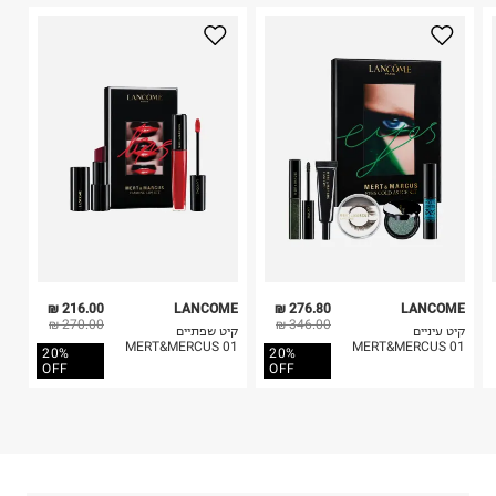
היבואן
2. לא ניתן להחזיר חולצות בי"ס מודפסות בהדפסה אישית.
לוריאל ישראל בעמ
3. מוצרי טיפוח ניתן להחזיר סגורים באריזתם המקורית
הצורן 4, תל אביב.
בלבד. לא ניתן להחזיר לקים.
ח.פ. 520041757
4. לא ניתן להחזיר ויטמינים ותוספי תזונה.
5. יש להחזיר את כל הפריטים עם התוויות.
6. נעליים ניתן להחזיר רק בקופסתם המקורית בלבד.
216.00 ₪
LANCOME
276.80 ₪
LANCOME
270.00 ₪
346.00 ₪
קיט עיניים
קיט שפתיים
MERT&MERCUS 01
MERT&MERCUS 01
20%
20%
OFF
OFF