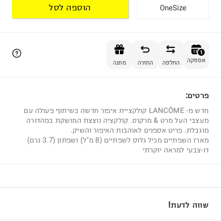
הוספה לסל
OneSize
הוספה לסל
1
אספקה
החלפה
החזרה
מתנה
פרטים:
1
חדש מ- LANCÔME קולקציית איפור חדשה בשיתוף פעולה עם
מעצבי העל מרט & מרקוס. קולקציה נוצצת המושקת במהדורה
מוגבלת. פריט אספנים לאוהבות האיפור והשיק.
מארז השפתיים מכיל גלוס לשפתיים (8 מ"ל) ושפתון (3.7 גרם)
דו-צבעי למראה יוקרתי
שווה לדעת!