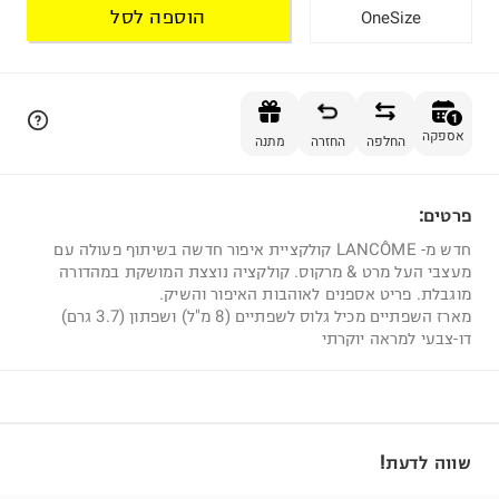
הוספה לסל
OneSize
הוספה לסל
1
אספקה
החלפה
החזרה
מתנה
פרטים:
1
חדש מ- LANCÔME קולקציית איפור חדשה בשיתוף פעולה עם
מעצבי העל מרט & מרקוס. קולקציה נוצצת המושקת במהדורה
מוגבלת. פריט אספנים לאוהבות האיפור והשיק.
מארז השפתיים מכיל גלוס לשפתיים (8 מ"ל) ושפתון (3.7 גרם)
דו-צבעי למראה יוקרתי
שווה לדעת!