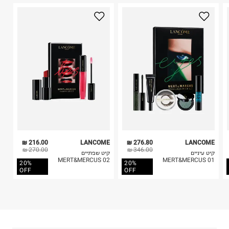
היבואן
2. לא ניתן להחזיר חולצות בי"ס מודפסות בהדפסה אישית.
לוריאל ישראל בעמ
3. מוצרי טיפוח ניתן להחזיר סגורים באריזתם המקורית
הצורן 4, תל אביב.
בלבד. לא ניתן להחזיר לקים.
ח.פ. 520041757
4. לא ניתן להחזיר ויטמינים ותוספי תזונה.
5. יש להחזיר את כל הפריטים עם התוויות.
6. נעליים ניתן להחזיר רק בקופסתם המקורית בלבד.
216.00 ₪
LANCOME
276.80 ₪
LANCOME
270.00 ₪
346.00 ₪
קיט עיניים
קיט שפתיים
MERT&MERCUS 02
MERT&MERCUS 01
20%
20%
OFF
OFF