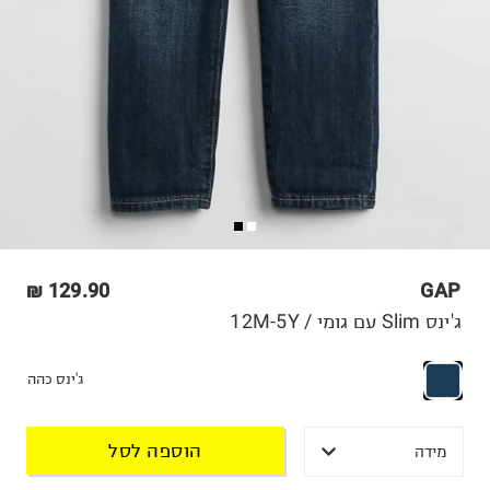
129.90 ₪
GAP
ג'ינס Slim עם גומי / 12M-5Y
ג'ינס כהה
הוספה לסל
מידה