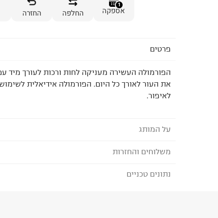
1
אספקה
החלפה
החזרה
פרטים
הפורמולה העשירה מעניקה לחות ורכות לעורך מיד עם
את העור לאורך כל היום. הפורמולה אידיאלית לשימו
לאיפור.
על המותג
משלוחים והחזרות
BOBBI BROWN - בובי בראון
המאפרת בובי בראון השיקה את מותג האיפור הקרוי 
נתונים טכניים
לבחירת בשיטת המשלוח המתאימה לכם,
נא ללחוץ כאן
הזמנתם והתחרטתם?
בסיס גווני ניוד, שפיתחה על מנת למלא חלל בתחום ה
והמחמיא.
הרכב בד/חומר
:
100% כותנה