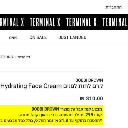
התחברות
JUST LANDED
ON SALE
נשים
דף הבית
CTIONS
BOBBI BROWN
קרם לחות לפנים Hydrating Face Cream
310.00 ₪
מבצע קנה קבל על מוצרי BOBBI BROWN
קנו ב299 ומעלה מהמותג בובי בראון וקבלו מתנה.
*ההטבה בתוקף עד 31.8 או גמר המלאי, כולל כפל מבצעים בכפוף לתקנון האתר.*