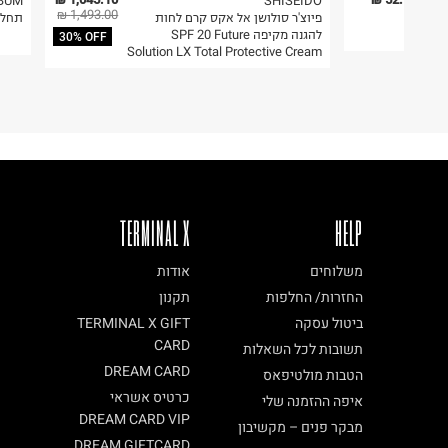
6. נעליים ניתן להחזיר רק בקופסתם המקורית בלבד.
BUM
SHISEIDO
1,493.00 ₪
פיוצ'ר סולושן אל אקס קרם לחות
תחלי
להגנה מקיפה SPF 20 Future
פריט זה הינו פריט שביר
30% OFF
Solution LX Total Protective Cream
ניתן להחזירו ע"י שליח בלבד.
TERMINAL X
HELP
משלוחים
אודות
החזרות/ החלפות
תקנון
ביטול עסקה
TERMINAL X GIFT
CARD
תשובות לכל השאלות
DREAM CARD
הטבות מולטיפאס
כרטיס אשראי
איפה ההזמנה שלי
DREAM CARD VIP
מבקר פנים – מקשיבון
DREAM GIFTCARD