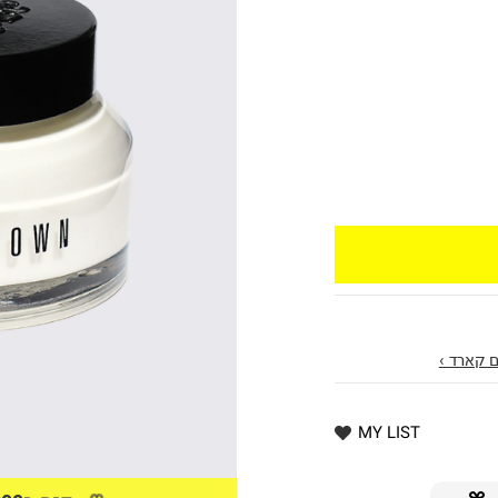
 קארד ›
MY LIST