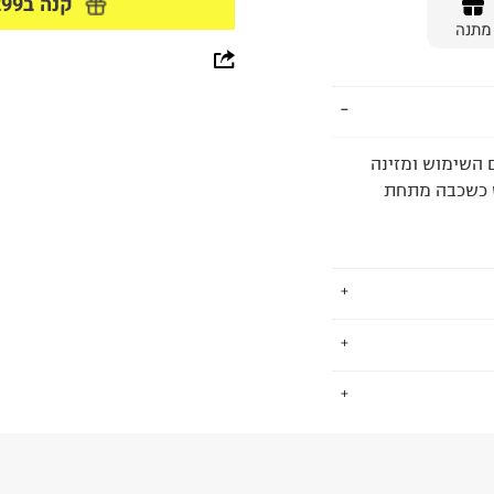
קנה ב299 ₪ ומעלה וקבל מתנה
מתנה
whatsapp
facebook
pinterest
 השימוש ומזינה
ש כשכבה מתחת
copy link
על שמה בשנת
.
1991, כשנכנסה לראשונה לתחום היופי עם השקת 10 ליפסטיקים על
איפור הפשוט
החזרות / החלפות בקליק עם שליח עד הבית ב-14.9 ₪ (במקום ב-19.9