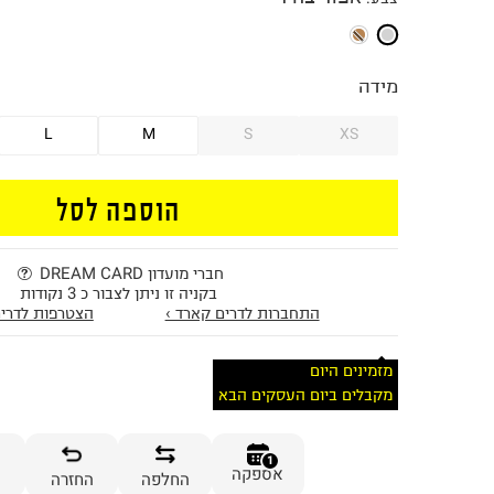
מידה
L
M
S
XS
הוספה לסל
חברי מועדון DREAM CARD
בקניה זו ניתן לצבור כ 3 נקודות
התחברות לדרים קארד ›
הצטרפות לדרים
מזמינים היום
מקבלים ביום העסקים הבא
1
אספקה
החלפה
החזרה