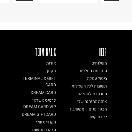
ח.פ. 515722536
TERMINAL X
HELP
משלוחים
אודות
החזרות/ החלפות
תקנון
ביטול עסקה
TERMINAL X GIFT
CARD
תשובות לכל השאלות
DREAM CARD
הטבות מולטיפאס
כרטיס אשראי
איפה ההזמנה שלי
DREAM CARD VIP
מבקר פנים – מקשיבון
DREAM GIFTCARD
יצירת קשר
הקרדיט שלי
הצהרת נגישות