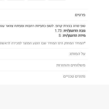
פרטים
טופ סרוג בגזרת קרופ. לטופ כתפיות רחבות ומפתח צוואר עגול
גובה הדוגמן/ית
:
1.73
מידת הדוגמן/ית
:
S
*המחיר המחוק הינו המחיר שבו הוצע המוצר למכירה לראשונ
על המותג
משלוחים והחזרות
TERMINAL X - טרמינל איקס
מותג אופנה סופר טרנדי, בועט ואורבני המציע אופנת נש
נתונים טכניים
לבחירת בשיטת המשלוח המתאימה לכם,
נא ללחוץ כאן
המותג מביא את הטרנדים הלוהטים ביותר בכל רגע ומ
הזמנתם והתחרטתם?
הלבוש הכי נכונים ומדויקים שהופכים את הארון שלנו 
הרכב בד/חומר
:
iscose28%Polyester22%Nylon
₪) לזמן מוגבל! חינם בהזמנות מעל 500 ₪.
לפרטים נא
ארץ ייצור
:
סין
ניתן גם להחזיר את החבילה דרך דואר ישראל ללא תשל
הוראות כביסה