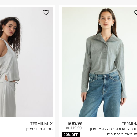
נא על גבי החבילה
רות באתר בלבד
 בלבד. לא ניתן
83.93 ₪
TERMINAL X
TERMIN
119.90 ₪
 פולו ארוכה. לחולצה צווארון
גופייה מבד סאטן
י בשילוב כפתורים.
30% OFF