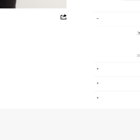
whatsapp
facebook
.
pinterest
copy link
ה
ים, גברים וילדים.
.
שמש סמן לפריטי
למעורר קנאה.
50%V
החזרות / החלפות בקליק עם שליח עד הבית ב-14.9 ₪ (במקום ב-19.9
 ללחוץ כאן
.
ום.
למידע נא ללחוץ