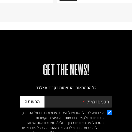
!GET THE NEWS
כל ההמראות והנחיתות בקרוב אצלכם
הרשמה
הכניסו מייל
אני רוצה לקבל מטרמינל איקס מידע ופרסום על הטבות,
עדכונים וקולקציות חדשות באמצעי התקשרות
והטכנולוגיה השונים כגון: דוא"ל/ סמס/ וואטסאפ ועוד.
ידוע לי כי באפשרותי לבטל את ההסכמה בכל עת באיזור