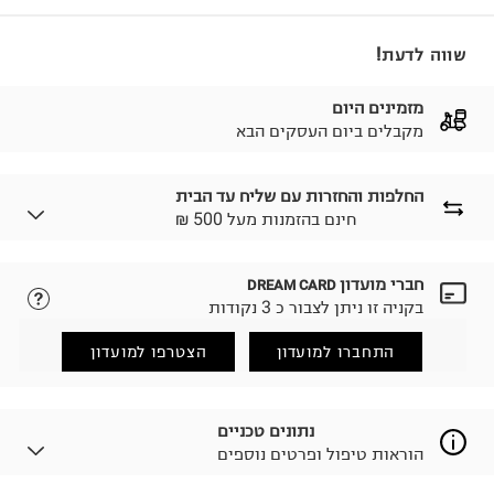
שווה לדעת!
מזמינים היום
מקבלים ביום העסקים הבא
החלפות והחזרות עם שליח עד הבית
₪ חינם בהזמנות מעל 500
חברי מועדון
DREAM CARD
לבחירת בשיטת המשלוח המתאימה לכם,
נא ללחוץ כאן.
בקניה זו ניתן לצבור כ 3 נקודות
הזמנתם והתחרטתם?
החזרות / החלפות בקליק עם שליח עד הבית ב-14.9 ₪
התחברו למועדון
הצטרפו למועדון
(במקום ב-19.9 ₪) לזמן מוגבל! חינם בהזמנות מעל 500 ₪.
לפרטים נא ללחוץ כאן
.
ניתן גם להחזיר את החבילה דרך דואר ישראל ללא תשלום.
נתונים טכניים
למידע נא ללחוץ כאן
.
הוראות טיפול ופרטים נוספים
לפני החזרת החבילה, חשוב להדביק את מדבקת הגוביינא על
גבי החבילה במקום בו הודבקה הכתובת שלכם.