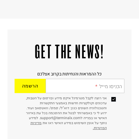
!GET THE NEWS
כל ההמראות והנחיתות בקרוב אצלכם
הכניסו מייל
הרשמה
אני רוצה לקבל מטרמינל איקס מידע ופרסום על הטבות,
עדכונים וקולקציות חדשות באמצעי התקשרות
והטכנולוגיה השונים כגון: דוא"ל/ סמס/ וואטסאפ ועוד.
ידוע לי כי באפשרותי לבטל את ההסכמה בכל עת באיזור
האישי או בפנייה לsupport@terminalx.com. למידע
נוסף על אופן השימוש במידע האישי ראו את
מדיניות
הפרטיות.