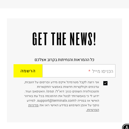
!GET THE NEWS
כל ההמראות והנחיתות בקרוב אצלכם
הכניסו מייל
הרשמה
אני רוצה לקבל מטרמינל איקס מידע ופרסום על הטבות,
עדכונים וקולקציות חדשות באמצעי התקשרות
והטכנולוגיה השונים כגון: דוא"ל/ סמס/ וואטסאפ ועוד.
ידוע לי כי באפשרותי לבטל את ההסכמה בכל עת באיזור
האישי או בפנייה לsupport@terminalx.com. למידע
נוסף על אופן השימוש במידע האישי ראו את
מדיניות
הפרטיות.