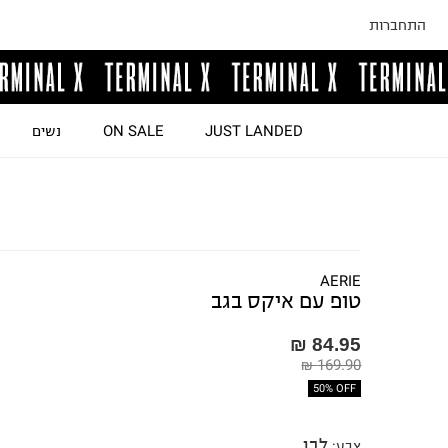
התחברות
JUST LANDED
ON SALE
נשים
AERIE
טופ עם איקס בגב
84.95 ₪
169.90 ₪
50% OFF
לבן
צבע
: