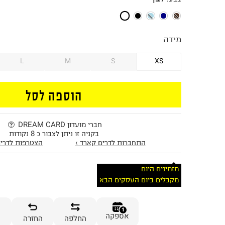
מידה
L
M
S
XS
הוספה לסל
חברי מועדון DREAM CARD
בקניה זו ניתן לצבור כ 8 נקודות
התחברות לדרים קארד ›
הצטרפות לדרים
מזמינים היום
מקבלים ביום העסקים הבא
1
אספקה
החלפה
החזרה