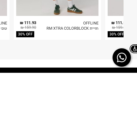
111.93 ₪
111.93 ₪
LINE
OFFLINE
159.90 ₪
159.90 ₪
חזיית RM XTRA COLORBLOCK
טופ 
30% OFF
30% OFF
Chat on WhatsApp
TERMINAL X
HELP
משלוחים
אודות
החזרות/ החלפות
תקנון
ביטול עסקה
TERMINAL X GIFT
CARD
תשובות לכל השאלות
DREAM CARD
הטבות מולטיפאס