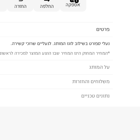
1
אספקה
החלפה
החזרה
פרטים
נעלי ספורט בשילוב לוגו המותג. לנעליים שרוכי קשירה.
*המחיר המחוק הינו המחיר שבו הוצע המוצר למכירה לראשונ
על המותג
משלוחים והחזרות
SAUCONY
המותג Saucony קיים עבור הרצים.
נתונים טכניים
לבחירת בשיטת המשלוח המתאימה לכם,
נא ללחוץ כאן
המותג סאקוני מקבל מהם את ההשראה ולומדים מהם ר
הזמנתם והתחרטתם?
הרצים הם המוטיבציה של המותג לתכנון והנדסה מתק
הרכב בד/חומר
:
50% טקסטיל25% סינטטי25% גומי
בו את יצר התחרות וגורמים לו לרצות עוד. המוטו של 
₪) לזמן מוגבל! חינם בהזמנות מעל 500 ₪.
לפרטים נא
ארץ ייצור
:
אינדונזיה
"מצוינות וחדשנות בזרימה מתמדת" הם הערכים אשר 
ניתן גם להחזיר את החבילה דרך דואר ישראל ללא תשל
היבואן
כל העת קדימה, לעבר פיתוח טכנולוגיות ייחודיות המש