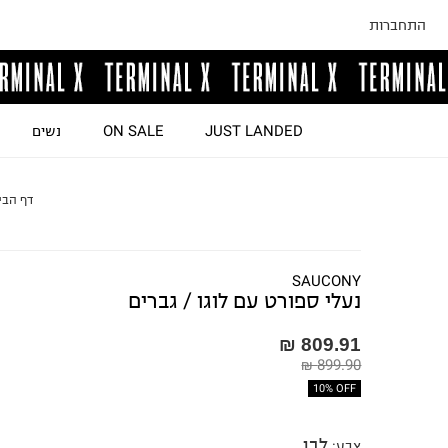
התחברות
JUST LANDED
ON SALE
נשים
דף הבי
SAUCONY
נעלי ספורט עם לוגו / גברים
809.91 ₪
899.90 ₪
10% OFF
לבן
צבע
: