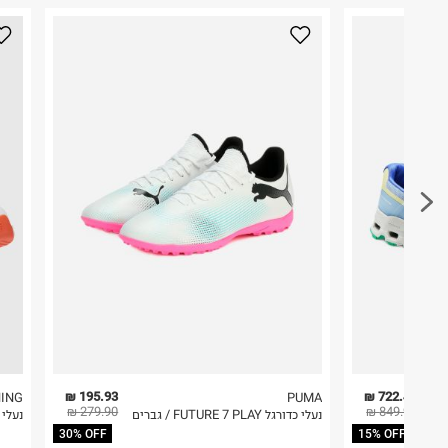
כאן
.
טרמינל איקס אונליין בע"מ
את נוחות ובריאות כף הרגל בעת המאמץ הגופני.
בית פוקס-רח' החרמון
לפני החזרת החבילה, חשוב להדביק את מדבקת הגוביי
קריית שדה התעופה
במקום בו הודבקה הכתובת שלכם.
ח.פ. 515722536
פריטים שבירים יש להחזיר עם שליח דרך ממשק ההחז
בהתאם לתנאי השימוש.
חשוב לשים לב:
1. לא ניתן להחזיר פריטים שבירים דרך הדואר.
2. לא ניתן להחזיר חולצות בי"ס מודפסות בהדפסה אישית.
3. מוצרי טיפוח ניתן להחזיר סגורים באריזתם המקורית
להחזיר לקים.
4. לא ניתן להחזיר ויטמינים ותוספי תזונה.
5. יש להחזיר את כל הפריטים עם התוויות.
6. נעליים ניתן להחזיר רק בקופסתם המקורית בלבד.
195.93 ₪
722.42 ₪
ING
PUMA
279.90 ₪
849.90 ₪
נעלי כדורגל FUTURE 7 PLAY / גברים
נעלי ריצה ster
30% OFF
15% OFF