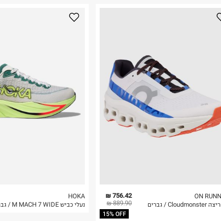
נא על גבי החבילה
רות באתר בלבד
 בלבד. לא ניתן
756.42 ₪
HOKA
ON RUNN
889.90 ₪
Cloudmon / גברים
נעלי כביש M MACH 7 WIDE / גברים
15% OFF