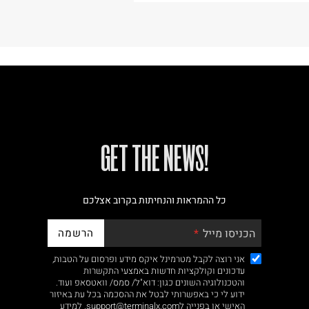
!GET THE NEWS
כל ההמראות והנחיתות בקרוב אצלכם
הרשמה
הכניסו מייל
אני רוצה לקבל מטרמינל איקס מידע ופרסום על הטבות,
עדכונים וקולקציות חדשות באמצעי התקשרות
והטכנולוגיה השונים כגון: דוא"ל/ סמס/ וואטסאפ ועוד.
ידוע לי כי באפשרותי לבטל את ההסכמה בכל עת באיזור
האישי או בפנייה לsupport@terminalx.com. למידע