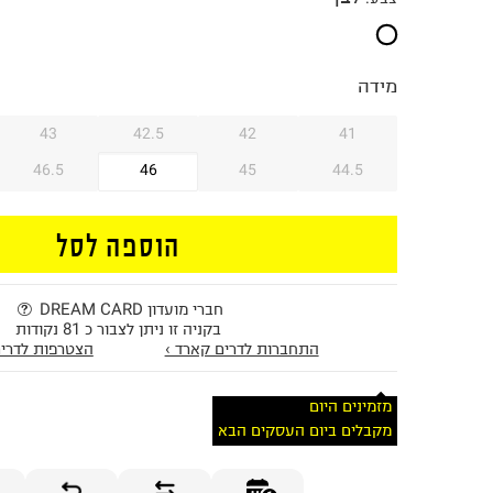
מידה
43
42.5
42
41
46.5
46
45
44.5
הוספה לסל
חברי מועדון DREAM CARD
בקניה זו ניתן לצבור כ 81 נקודות
התחברות לדרים קארד ›
הצטרפות לדרים
מזמינים היום
מקבלים ביום העסקים הבא