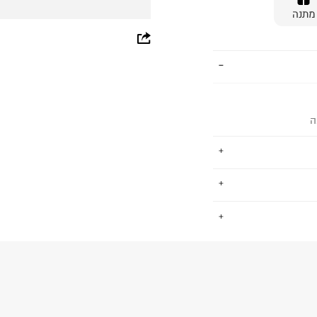
מתנה
whatsapp
facebook
pinterest
ה
copy link
.
עיונות חדשים.
דמים, הם מטפחים
החזרות / החלפות בקליק עם שליח עד הבית ב-14.9 ₪ (במקום ב-19.9
חברת סאקוני-
 ללחוץ כאן
.
מניעים את המותג
ום.
למידע נא ללחוץ
פרות באופן ניכר