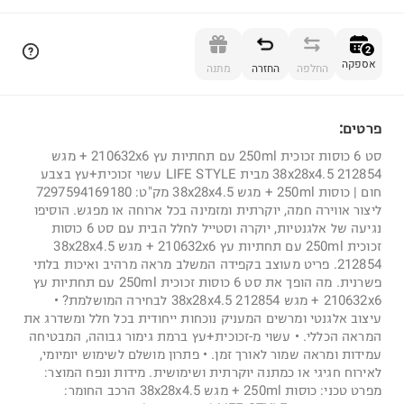
הוספה לסל
2
אספקה
החלפה
החזרה
מתנה
פרטים:
2
סט 6 כוסות זכוכית 250ml עם תחתיות עץ 210632x6 + מגש
38x28x4.5 212854 מבית LIFE STYLE עשוי זכוכית+עץ בצבע
חום | כוסות 250ml + מגש 38x28x4.5 מק"ט: 7297594169180
ליצור אווירה חמה, יוקרתית ומזמינה בכל ארוחה או מפגש. הוסיפו
נגיעה של אלגנטיות, יוקרה וסטייל לחלל הבית עם סט 6 כוסות
זכוכית 250ml עם תחתיות עץ 210632x6 + מגש 38x28x4.5
212854. פריט מעוצב בקפידה המשלב מראה מרהיב ואיכות בלתי
פשרנית. מה הופך את סט 6 כוסות זכוכית 250ml עם תחתיות עץ
210632x6 + מגש 38x28x4.5 212854 לבחירה המושלמת? •
עיצוב אלגנטי ומרשים המעניק נוכחות ייחודית בכל חלל ומשדרג את
המראה הכללי. • עשוי מ-זכוכית+עץ ברמת גימור גבוהה, המבטיחה
עמידות ומראה שמור לאורך זמן. • פתרון מושלם לשימוש יומיומי,
לאירוח חגיגי או כמתנה יוקרתית ושימושית. מידות ונפח המוצר:
מפרט טכני: כוסות 250ml + מגש 38x28x4.5 הרכב החומר: