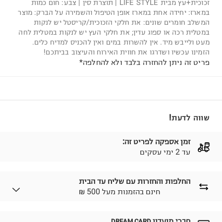
זכוכית+עץ מבית LIFE STYLE | תוצרת סין | צבע: חום כמות
במארז: יחידה אחת במארז אופן הטיפול והשמירה על הברק: מוצר
המשלב חומרים שונים: את חלקי הזכוכית/קריסטל יש לנקות
במטלית רכה או ספוג עדין; את חלקי העץ יש לנקות במטלית לחה
מעט ולייבש מיד. אין להשרות במים ואין להכניס למדיח כלים.
הזמינו עכשיו ושדרגו את חווית האירוח והעיצוב בביתכם!
פריט זה ניתן להחזרה בלבד ולא להחלפה*
שווה לדעת!
זמן אספקה לפריט זה:
עד 2 ימי עסקים
החלפות והחזרות עם שליח עד הבית
₪ חינם בהזמנות מעל 500
חברי מועדון
DREAM CARD