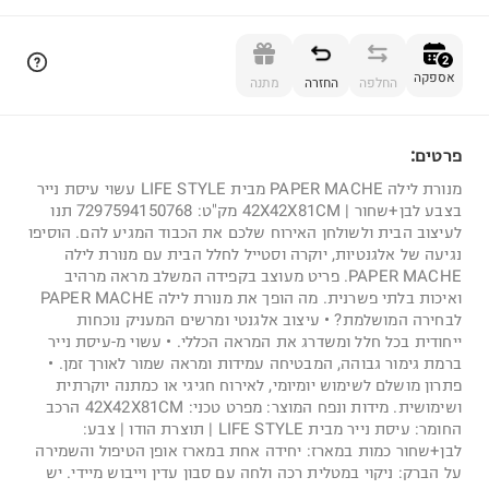
הוספה לסל
2
אספקה
החלפה
החזרה
מתנה
פרטים:
2
מנורת לילה PAPER MACHE מבית LIFE STYLE עשוי עיסת נייר
בצבע לבן+שחור | 42X42X81CM מק"ט: 7297594150768 תנו
לעיצוב הבית ולשולחן האירוח שלכם את הכבוד המגיע להם. הוסיפו
נגיעה של אלגנטיות, יוקרה וסטייל לחלל הבית עם מנורת לילה
PAPER MACHE. פריט מעוצב בקפידה המשלב מראה מרהיב
ואיכות בלתי פשרנית. מה הופך את מנורת לילה PAPER MACHE
לבחירה המושלמת? • עיצוב אלגנטי ומרשים המעניק נוכחות
ייחודית בכל חלל ומשדרג את המראה הכללי. • עשוי מ-עיסת נייר
ברמת גימור גבוהה, המבטיחה עמידות ומראה שמור לאורך זמן. •
פתרון מושלם לשימוש יומיומי, לאירוח חגיגי או כמתנה יוקרתית
ושימושית. מידות ונפח המוצר: מפרט טכני: 42X42X81CM הרכב
החומר: עיסת נייר מבית LIFE STYLE | תוצרת הודו | צבע:
לבן+שחור כמות במארז: יחידה אחת במארז אופן הטיפול והשמירה
על הברק: ניקוי במטלית רכה ולחה עם סבון עדין וייבוש מיידי. יש