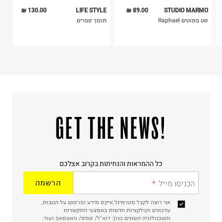
130.00 ₪
LIFE STYLE
89.00 ₪
STUDIO MARMO
סט פמוטים Raphael
תומך ספרים
!GET THE NEWS
כל ההמראות והנחיתות בקרוב אצלכם
הכניסו מייל
הרשמה
אני רוצה לקבל מטרמינל איקס מידע ופרסום על הטבות,
עדכונים וקולקציות חדשות באמצעי התקשרות
והטכנולוגיה השונים כגון: דוא"ל/ סמס/ וואטסאפ ועוד.