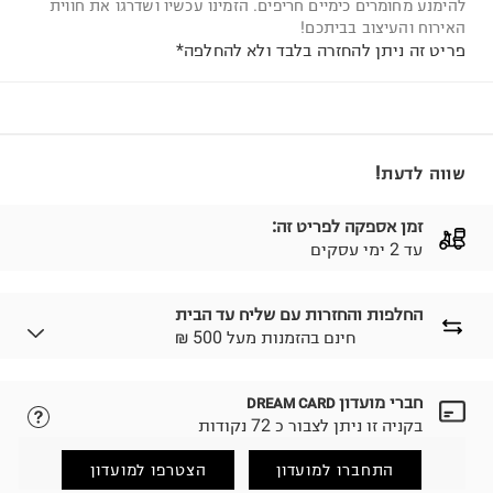
להימנע מחומרים כימיים חריפים. הזמינו עכשיו ושדרגו את חווית
האירוח והעיצוב בביתכם!
פריט זה ניתן להחזרה בלבד ולא להחלפה*
שווה לדעת!
זמן אספקה לפריט זה:
עד 2 ימי עסקים
החלפות והחזרות עם שליח עד הבית
₪ חינם בהזמנות מעל 500
חברי מועדון
DREAM CARD
לבחירת בשיטת המשלוח המתאימה לכם,
נא ללחוץ כאן.
בקניה זו ניתן לצבור כ 72 נקודות
הזמנתם והתחרטתם?
החזרות / החלפות בקליק עם שליח עד הבית ב-14.9 ₪
התחברו למועדון
הצטרפו למועדון
(במקום ב-19.9 ₪) לזמן מוגבל! חינם בהזמנות מעל 500 ₪.